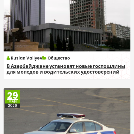
Ruslan Valiyev
Общество
В Азербайджане установят новые госпошлины
для мопедов и водительских удостоверений
29
МАЙ
2026