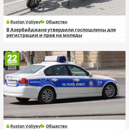
Ruslan Valiyev
Общество
В Азербайджане утвердили госпошлины для
регистрации и прав на мопеды
22
ИЮЛ
2026
Ruslan Valiyev
Общество