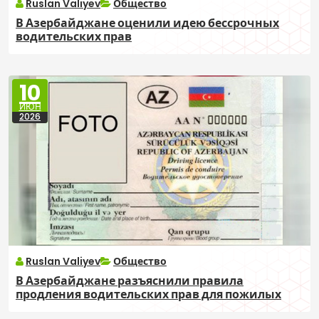
Ruslan Valiyev
Общество
В Азербайджане оценили идею бессрочных
водительских прав
10
ИЮН
2026
Ruslan Valiyev
Общество
В Азербайджане разъяснили правила
продления водительских прав для пожилых