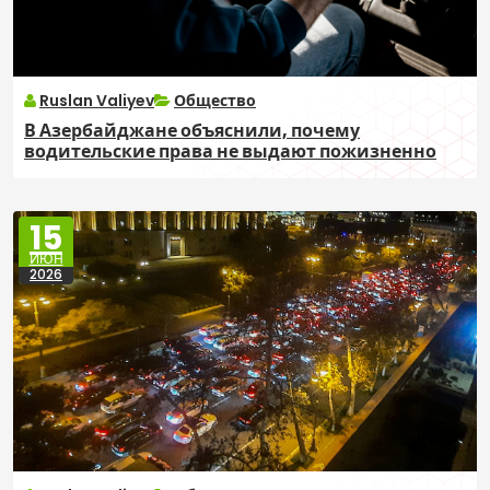
Ruslan Valiyev
Общество
В Азербайджане объяснили, почему
водительские права не выдают пожизненно
15
ИЮН
2026