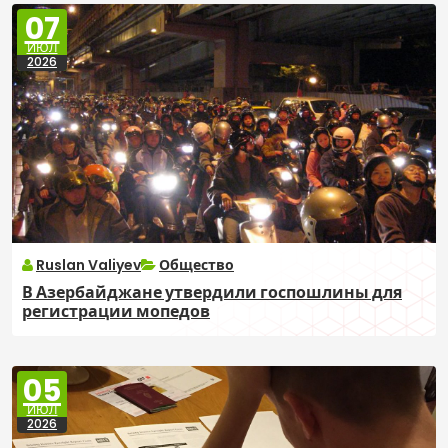
07
ИЮЛ
2026
Ruslan Valiyev
Общество
В Азербайджане утвердили госпошлины для
регистрации мопедов
05
ИЮЛ
2026