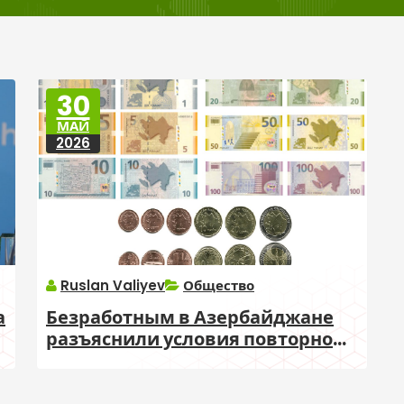
30
МАЙ
2026
Ruslan Valiyev
Общество
а
Безработным в Азербайджане
разъяснили условия повторной
страховой выплаты