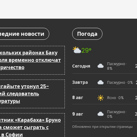
ледние новости
Погода
29°
скольких районах Баку
юля временно отключат
Пасмурно ·
Сегодня
тричество
8%
Завтра
Пасмурно · 0%
мгайыте утонул 25-
ий следователь
8 авг
Ясно · 0%
уратуры
Пасмурно ·
9 авг
2
0%
тник «Карабаха» Бруно
а сможет сыграть с
Обновлено при открытии страницы
 в Софии