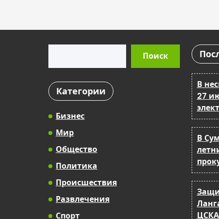
Поиск
Пос
Поиск
В не
Категории
27 и
элек
Бизнес
Мир
В Су
Общество
летн
прок
Политика
Происшествия
Защи
Развлечения
Ланг
ЦСКА
Спорт