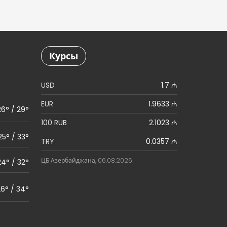
Курсы
USD
1.7 ₼
EUR
1.9633 ₼
26° / 29°
100 RUB
2.1023 ₼
25° / 33°
TRY
0.0357 ₼
ЦБ Азербайджана, 06.08.2026
24° / 32°
6° / 34°