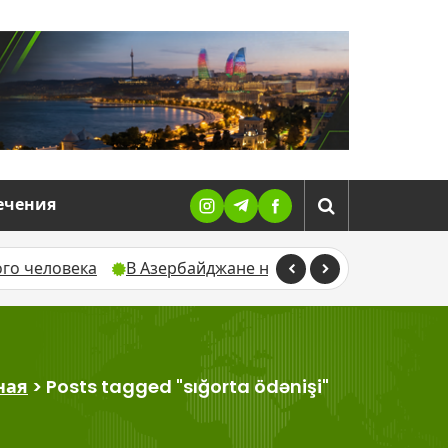
ечения
овека
В Азербайджане назвали дату завершения пери
ная
>
Posts tagged "sığorta ödənişi"