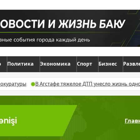
р
Политика
Экономика
Спорт
Бизнес
Развл
уры
В Агстафе тяжелое ДТП унесло жизнь одного чел
ənişi
Глав