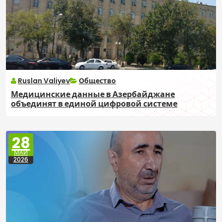
Ruslan Valiyev
Общество
Медицинские данные в Азербайджане
объединят в единой цифровой системе
28
МАЙ
2026