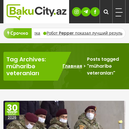
Skip
to
content
Срочно
ыре человека
Робот Pepper показал лучший результат в мот
Tag Archives:
Posts tagged
müharibə
Главная
>
"müharibə
veteranları
veteranları"
30
МАЙ
2026