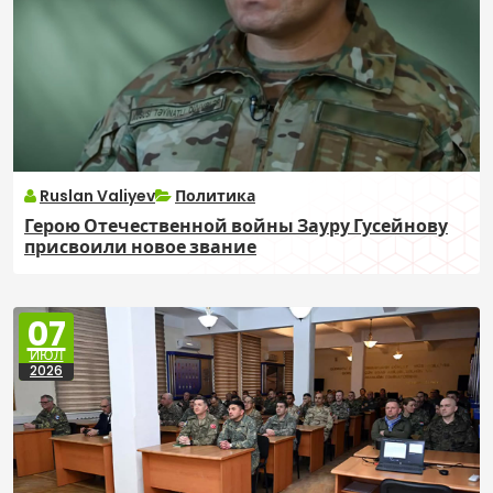
Ruslan Valiyev
Политика
Герою Отечественной войны Зауру Гусейнову
присвоили новое звание
07
ИЮЛ
2026