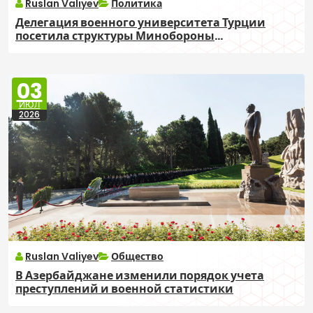
Ruslan Valiyev
Политика
Делегация военного университета Турции
посетила структуры Минобороны
Азербайджана
03
ИЮЛ
2026
Ruslan Valiyev
Общество
В Азербайджане изменили порядок учета
преступлений и военной статистики