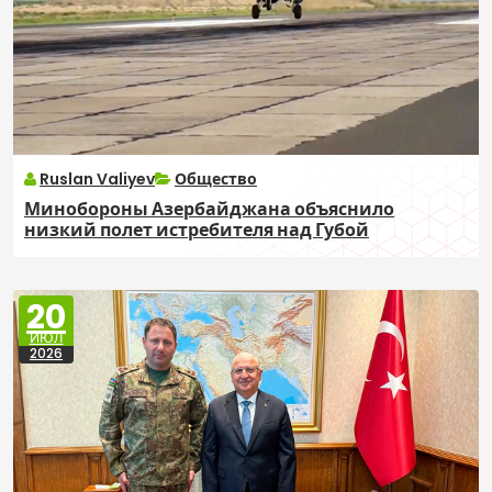
Ruslan Valiyev
Общество
Минобороны Азербайджана объяснило
низкий полет истребителя над Губой
20
ИЮЛ
2026