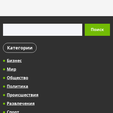
s
t
s
Поиск
p
Поиск
a
g
Категории
i
n
Бизнес
a
Мир
t
Общество
i
Политика
o
Происшествия
n
Развлечения
Спорт