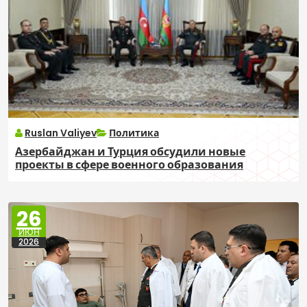
Ruslan Valiyev
Политика
Азербайджан и Турция обсудили новые
проекты в сфере военного образования
26
ИЮН
2026