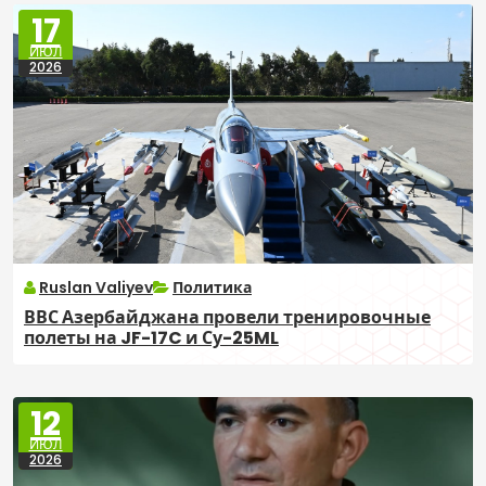
17
ИЮЛ
2026
Ruslan Valiyev
Политика
ВВС Азербайджана провели тренировочные
полеты на JF-17C и Су-25ML
12
ИЮЛ
2026