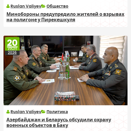
Ruslan Valiyev
Общество
Минобороны предупредило жителей о взрывах
на полигоне у Пирекешкуля
20
ИЮН
2026
Ruslan Valiyev
Политика
Азербайджан и Беларусь обсудили охрану
военных объектов в Баку