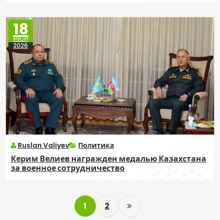
18
ИЮН
2026
Ruslan Valiyev
Политика
Керим Велиев награжден медалью Казахстана
за военное сотрудничество
P
1
2
o