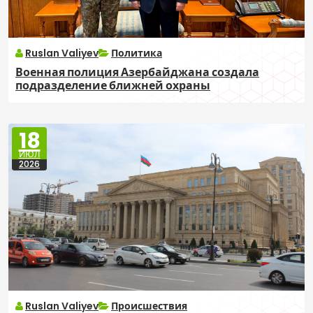
Ruslan Valiyev
Политика
Военная полиция Азербайджана создала
подразделение ближней охраны
18
ИЮЛ
2026
Ruslan Valiyev
Происшествия