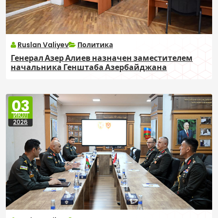
Ruslan Valiyev
Политика
Генерал Азер Алиев назначен заместителем
начальника Генштаба Азербайджана
03
ИЮЛ
2026