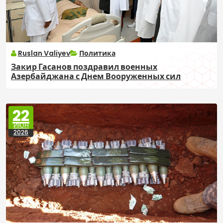
Ruslan Valiyev
Политика
Закир Гасанов поздравил военных
Азербайджана с Днем Вооруженных сил
22
ИЮН
2026