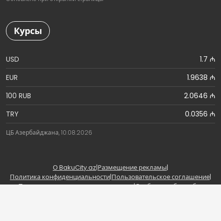
Курсы
USD
1.7 ₼
EUR
1.9638 ₼
100 RUB
2.0646 ₼
TRY
0.0356 ₼
ЦБ Азербайджана, 10.08.2026
О BakuCity.az
|
Размещение рекламы
|
Политика конфиденциальности
|
Пользовательское соглашение
|
Правила использования материалов
|
Сообщить об ошибке
Copyright © BakuCity.az | Powered by BakuCity.az