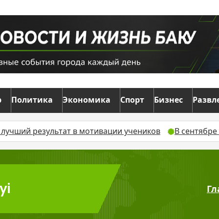
р
Политика
Экономика
Спорт
Бизнес
Развл
 результат в мотивации учеников
В сентябре в Азер
yi
Гл