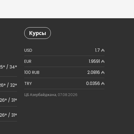
Курсы
USD
1.7 ₼
EUR
1.9591 ₼
25° / 34°
100 RUB
2.0816 ₼
TRY
0.0356 ₼
26° / 32°
ЦБ Азербайджана, 07.08.2026
26° / 31°
26° / 31°