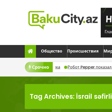
Skip
to
content
Общество
Происшествия
Ми
Срочно
ибли четыре человека
Робот Pepper показал лучший
Tag Archives: İsrail səfirli