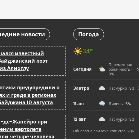
ледние новости
Погода
34°
чался известный
байджанский поэт
Переменная
из Алиоглу
Сегодня
облачность ·
0%
птики предупредили о
Завтра
Пасмурно · 3%
х и граде в регионах
байджана 10 августа
11 авг
Ливень · 5%
12 авг
Пасмурно · 3%
о-де-Жанейро при
ении вертолета
Обновлено при открытии страницы
бли четыре человека