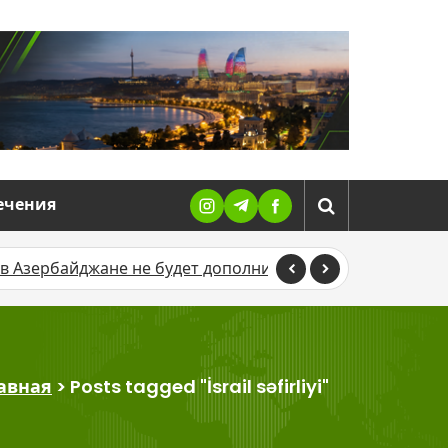
ечения
байджане не будет дополнительных праздничных выходн
авная
>
Posts tagged "İsrail səfirliyi"