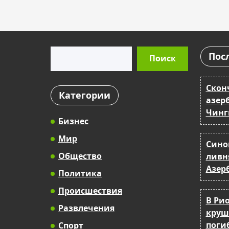
Поиск
Пос
Поиск
Скон
Категории
азер
Чинг
Бизнес
Мир
Сино
Общество
ливня
Азер
Политика
Происшествия
В Ри
Развлечения
круш
поги
Спорт