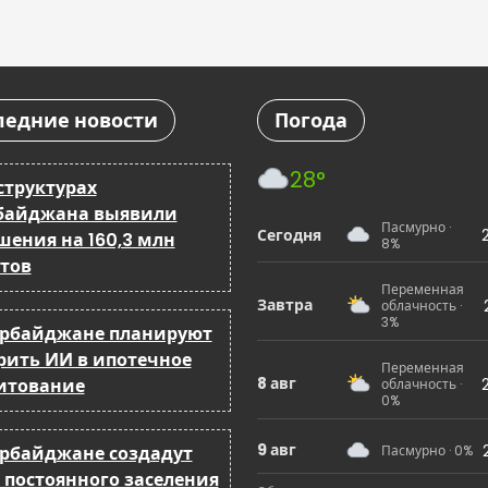
ледние новости
Погода
28°
структурах
байджана выявили
Пасмурно ·
Сегодня
шения на 160,3 млн
8%
тов
Переменная
Завтра
облачность ·
3%
ербайджане планируют
рить ИИ в ипотечное
Переменная
8 авг
итование
облачность ·
0%
9 авг
ербайджане создадут
Пасмурно · 0%
 постоянного заселения