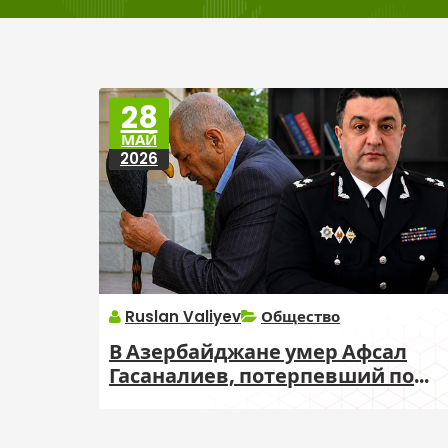
28
МАЙ
2026
Ruslan Valiyev
Общество
В Азербайджане умер Афсал
Гасаналиев, потерпевший по
делу Мовлама Шихалиева