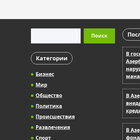
Поиск
Пос
Поиск
В гос
Категории
Азер
нару
Бизнес
мана
Мир
Общество
В Аз
внед
Политика
кред
Происшествия
Развлечения
В Аз
фонд
Спорт