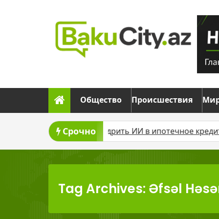
Skip
to
content
Общество
Происшествия
Ми
Срочно
не планируют внедрить ИИ в ипотечное кредитование
Tag Archives: Əfsəl Həsə