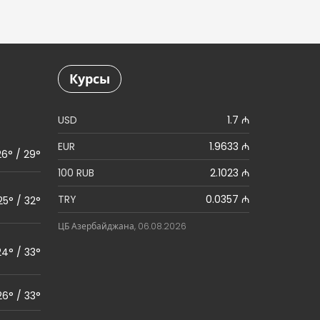
Курсы
USD
1.7 ₼
EUR
1.9633 ₼
26° / 29°
100 RUB
2.1023 ₼
TRY
0.0357 ₼
25° / 32°
ЦБ Азербайджана, 06.08.2026
24° / 33°
26° / 33°