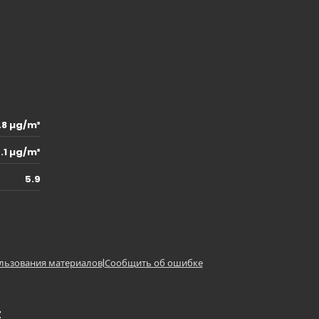
.8 µg/m³
.1 µg/m³
5.9
льзования материалов
|
Сообщить об ошибке
z