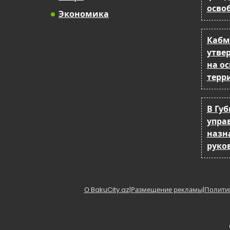
осво
Экономика
Кабм
утве
на о
терр
В Гу
упра
назн
руко
О BakuCity.az
|
Размещение рекламы
|
Полити