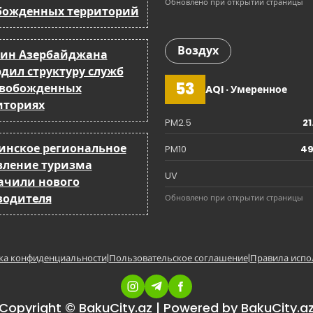
Обновлено при открытии страницы
божденных территорий
Воздух
ин Азербайджана
рдил структуру служб
53
свобожденных
AQI · Умеренное
иториях
PM2.5
21
бинское региональное
PM10
49
вление туризма
UV
ачили нового
водителя
Обновлено при открытии страницы
ка конфиденциальности
|
Пользовательское соглашение
|
Правила испо
Copyright © BakuCity.az | Powered by BakuCity.a