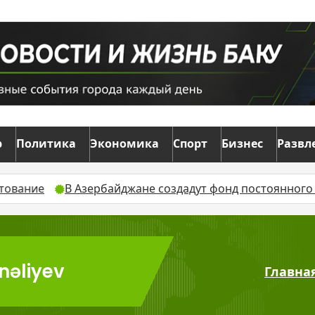
р
Политика
Экономика
Спорт
Бизнес
Развл
В Азербайджане создадут фонд постоянного заселен
nəliyev
Главна