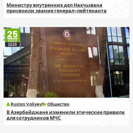
Министру внутренних дел Нахчывана
присвоили звание генерал-лейтенанта
25
ИЮН
2026
Ruslan Valiyev
Общество
В Азербайджане изменили этические правила
для сотрудников МЧС