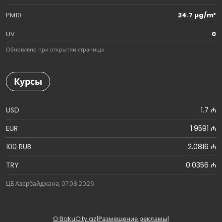
PM10
24.7 µg/m³
UV
0
Обновлено при открытии страницы
Курсы
USD
1.7 ₼
EUR
1.9591 ₼
100 RUB
2.0816 ₼
TRY
0.0356 ₼
ЦБ Азербайджана, 07.08.2026
О BakuCity.az
|
Размещение рекламы
|