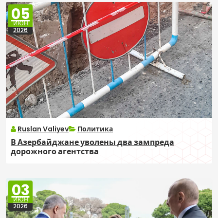
05
ИЮН
2026
Ruslan Valiyev
Политика
В Азербайджане уволены два зампреда
дорожного агентства
03
ИЮН
2026