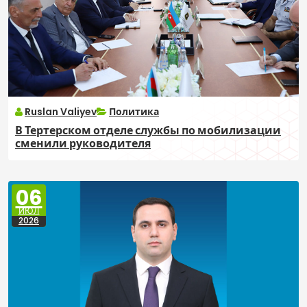
Ruslan Valiyev
Политика
В Тертерском отделе службы по мобилизации
сменили руководителя
06
ИЮЛ
2026