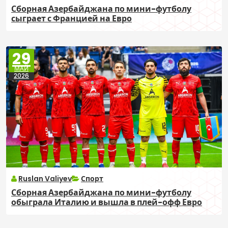
Сборная Азербайджана по мини-футболу
сыграет с Францией на Евро
29
МАЙ
2026
Ruslan Valiyev
Спорт
Сборная Азербайджана по мини-футболу
обыграла Италию и вышла в плей-офф Евро