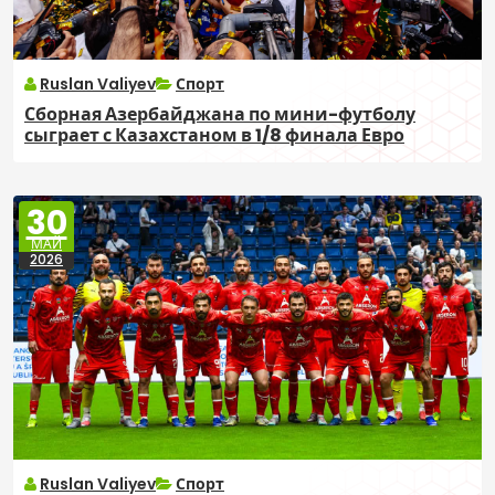
Ruslan Valiyev
Спорт
Сборная Азербайджана по мини-футболу
сыграет с Казахстаном в 1/8 финала Евро
30
МАЙ
2026
Ruslan Valiyev
Спорт