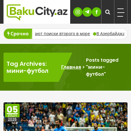
Skip
to
content
Срочно
родолжают поиски второго в море
В Азербайджане в августе
Posts tagged
Tag Archives:
Главная
>
"мини-
мини-футбол
футбол"
05
ИЮН
2026