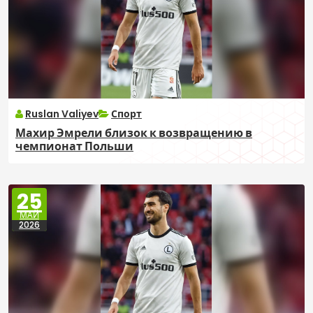
Ruslan Valiyev
Спорт
Махир Эмрели близок к возвращению в
чемпионат Польши
25
МАЙ
2026