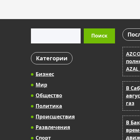
Поиск
Пос
Поиск
AZCO
Категории
полн
AZAL
Бизнес
Мир
В Са
Общество
авгу
газ
Политика
Происшествия
В Ба
Развлечения
врем
движ
Спорт