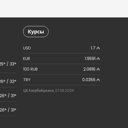
Курсы
USD
1.7 ₼
EUR
1.9591 ₼
25° / 33°
100 RUB
2.0816 ₼
TRY
0.0356 ₼
26° / 32°
ЦБ Азербайджана, 07.08.2026
26° / 31°
26° / 31°