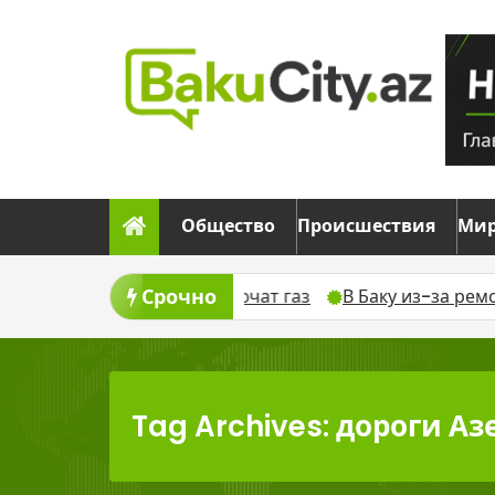
Skip
to
content
Общество
Происшествия
Ми
Срочно
ста временно отключат газ
В Баку из-за ремонта вре
Tag Archives: дороги А