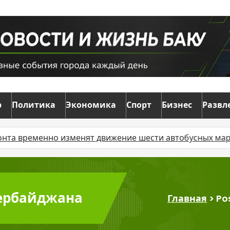
р
Политика
Экономика
Спорт
Бизнес
Развл
менно изменят движение шести автобусных маршрутов
зербайджана
Главная
>
Po