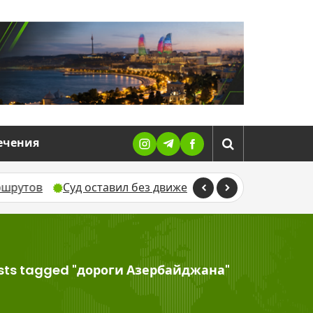
ечения
Суд оставил без движения жалобу Севиндж Гусейново
sts tagged "дороги Азербайджана"