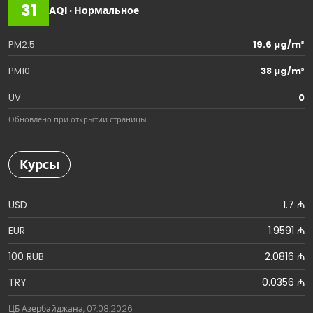
31
AQI · Нормальное
PM2.5
19.6 µg/m³
PM10
38 µg/m³
UV
0
Обновлено при открытии страницы
Курсы
USD
1.7 ₼
EUR
1.9591 ₼
100 RUB
2.0816 ₼
TRY
0.0356 ₼
ЦБ Азербайджана, 07.08.2026