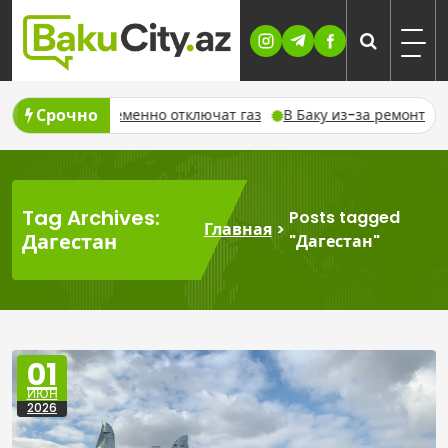
Skip
to
content
Срочно
 августа временно отключат газ
В Баку из-за ремонта време
Tag Archives:
Posts tagged
Главная
>
Дагестан
"Дагестан"
01
ИЮН
2026