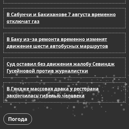
В Сабунчи и Бакиханове 7 августа временно
отключат газ
В Баку из-за ремонта временно изменят
движение шести автобусных маршрутов
Суд оставил без движения жалобу Севиндж
Гусейновой против журналистки
В Гяндже массовая драка у ресторана
закончилась гибелью человека
Погода