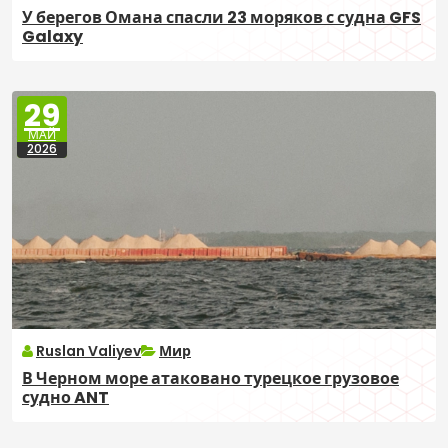
У берегов Омана спасли 23 моряков с судна GFS
Galaxy
29
МАЙ
2026
Ruslan Valiyev
Мир
В Черном море атаковано турецкое грузовое
судно ANT