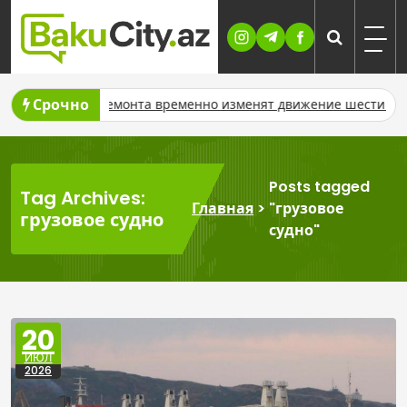
Skip
to
content
Срочно
у из-за ремонта временно изменят движение шести автобусны
Posts tagged
Tag Archives:
Главная
>
"грузовое
грузовое судно
судно"
20
ИЮЛ
2026