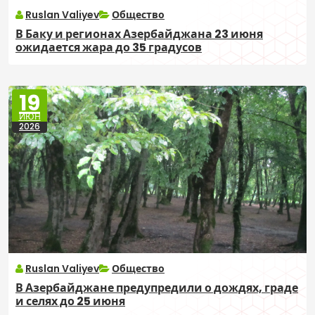
Ruslan Valiyev
Общество
В Баку и регионах Азербайджана 23 июня
ожидается жара до 35 градусов
19
ИЮН
2026
Ruslan Valiyev
Общество
В Азербайджане предупредили о дождях, граде
и селях до 25 июня