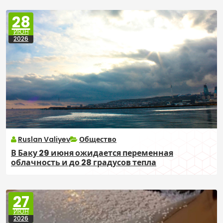
28
ИЮН
2026
Ruslan Valiyev
Общество
В Баку 29 июня ожидается переменная
облачность и до 28 градусов тепла
27
ИЮН
2026