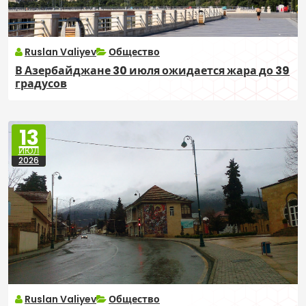
Ruslan Valiyev
Общество
В Азербайджане 30 июля ожидается жара до 39
градусов
13
ИЮЛ
2026
Ruslan Valiyev
Общество