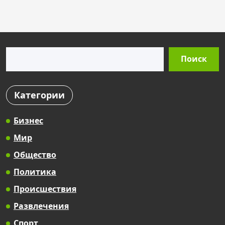
s
t
s
Поиск
p
Поиск
a
g
Категории
i
n
Бизнес
a
Мир
t
Общество
i
Политика
o
Происшествия
n
Развлечения
Спорт