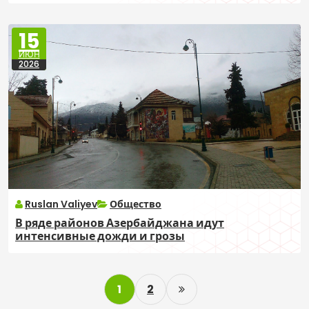
15
ИЮН
2026
Ruslan Valiyev
Общество
В ряде районов Азербайджана идут
интенсивные дожди и грозы
P
1
2
o