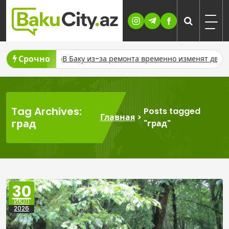
Skip
to
content
Срочно
 ремонта временно изменят движение шести автобусных маршр
Tag Archives:
Posts tagged
Главная
>
град
"град"
30
ИЮЛ
2026