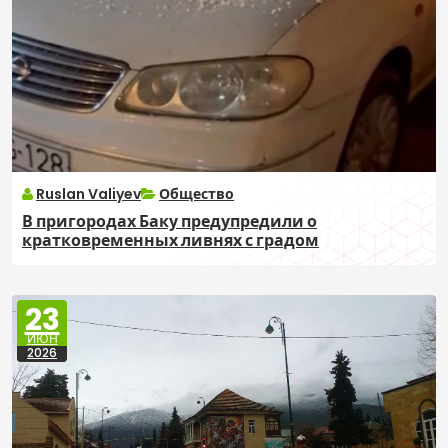
Ruslan Valiyev
Общество
В пригородах Баку предупредили о
кратковременных ливнях с градом
23
ИЮН
2026