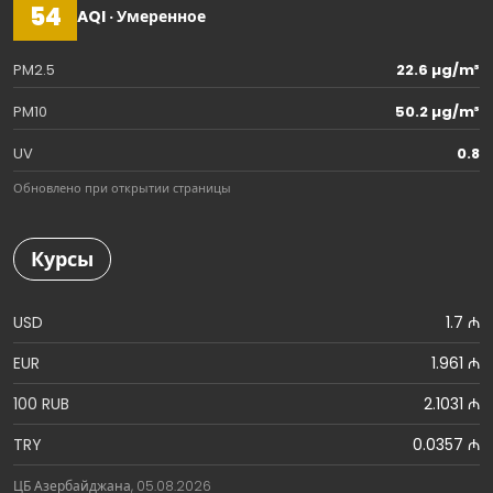
54
AQI · Умеренное
PM2.5
22.6 µg/m³
PM10
50.2 µg/m³
UV
0.8
Обновлено при открытии страницы
Курсы
USD
1.7 ₼
EUR
1.961 ₼
100 RUB
2.1031 ₼
TRY
0.0357 ₼
ЦБ Азербайджана, 05.08.2026