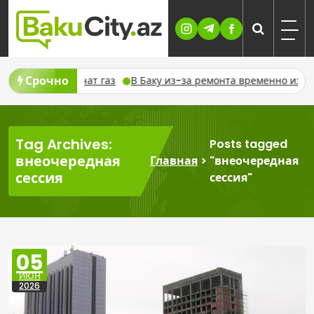
Skip
to
content
Срочно
но отключат газ
В Баку из-за ремонта временно изменят дв
Tag Archives:
Posts tagged
внеочередная
Главная
>
"внеочередная
сессия
сессия"
05
ИЮН
2026