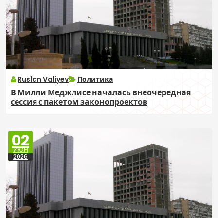
Ruslan Valiyev
Политика
В Милли Меджлисе началась внеочередная
сессия с пакетом законопроектов
02
ИЮН
2026