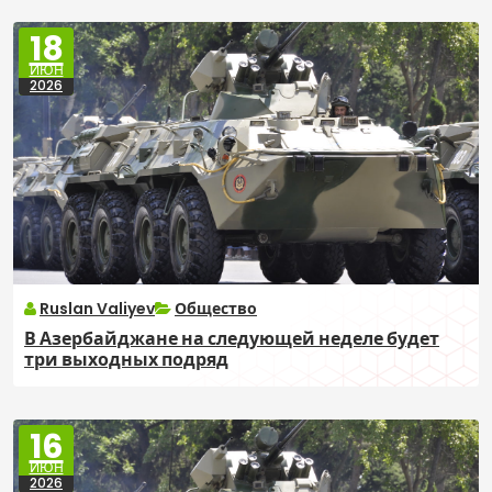
18
ИЮН
2026
Ruslan Valiyev
Общество
В Азербайджане на следующей неделе будет
три выходных подряд
16
ИЮН
2026