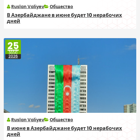
Ruslan Valiyev
Общество
В Азербайджане в июне будет 10 нерабочих
дней
25
МАЙ
2026
Ruslan Valiyev
Общество
В июне в Азербайджане будет 10 нерабочих
дней