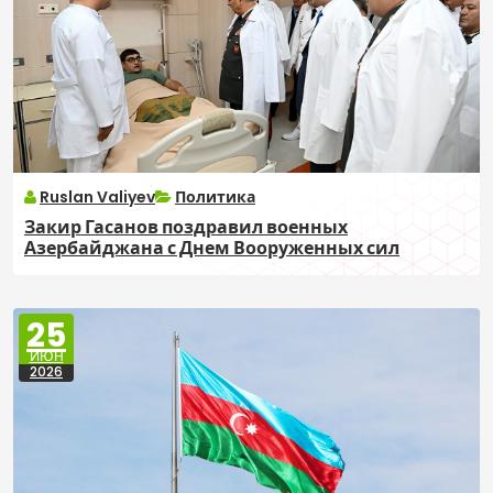
Ruslan Valiyev
Политика
Закир Гасанов поздравил военных
Азербайджана с Днем Вооруженных сил
25
ИЮН
2026