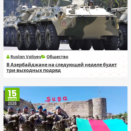
Ruslan Valiyev
Общество
В Азербайджане на следующей неделе будет
три выходных подряд
15
ИЮН
2026