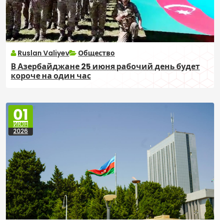
Ruslan Valiyev
Общество
В Азербайджане 25 июня рабочий день будет
короче на один час
01
ИЮН
2026