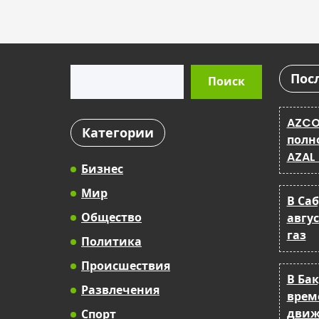
Поиск
Пос
Поиск
AZCO
Категории
полн
AZAL
Бизнес
Мир
В Са
Общество
авгу
газ
Политика
Происшествия
В Ба
Развлечения
врем
движ
Спорт