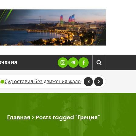
ечения
тавил без движения жалобу Севиндж Гусейновой против
Главная
>
Posts tagged "Греция"