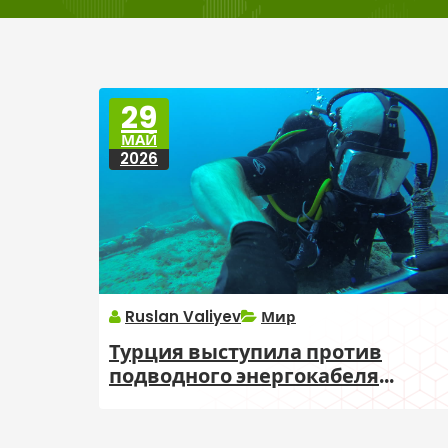
29
МАЙ
2026
Ruslan Valiyev
Мир
Турция выступила против
подводного энергокабеля
Израиль — Кипр — Греция