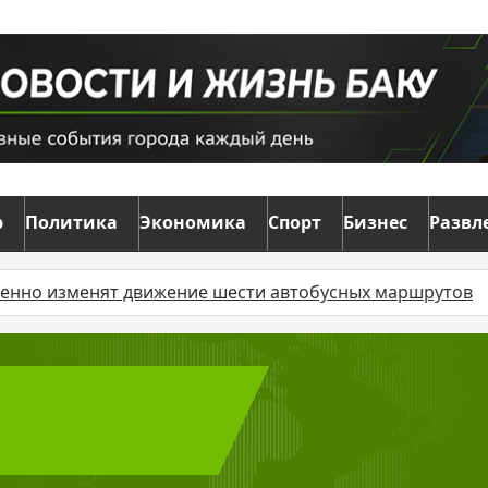
р
Политика
Экономика
Спорт
Бизнес
Развл
менят движение шести автобусных маршрутов
Суд ос