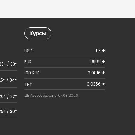
Курсы
USD
1.7 ₼
EUR
1.9591 ₼
23° / 33°
100 RUB
2.0816 ₼
25° / 34°
TRY
0.0356 ₼
ЦБ Азербайджана, 07.08.2026
26° / 32°
25° / 30°