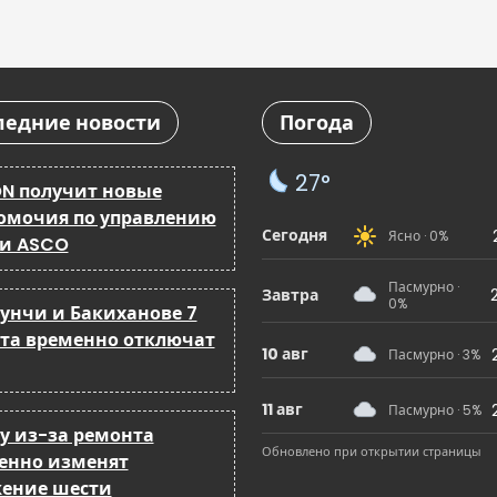
ледние новости
Погода
27°
N получит новые
омочия по управлению
Сегодня
Ясно · 0%
 и ASCO
Пасмурно ·
Завтра
0%
бунчи и Бакиханове 7
ста временно отключат
10 авг
Пасмурно · 3%
11 авг
Пасмурно · 5%
ку из-за ремонта
Обновлено при открытии страницы
енно изменят
ение шести