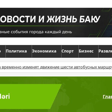
р
Политика
Экономика
Спорт
Бизнес
Развл
менно изменят движение шести автобусных маршрутов
əri
Гла