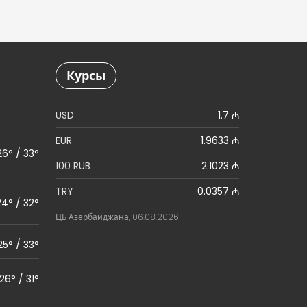
Курсы
USD
1.7 ₼
EUR
1.9633 ₼
26° / 33°
100 RUB
2.1023 ₼
TRY
0.0357 ₼
24° / 32°
ЦБ Азербайджана, 06.08.2026
25° / 33°
26° / 31°