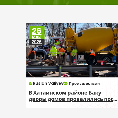
26
МАЙ
2026
Ruslan Valiyev
Происшествия
В Хатаинском районе Баку
дворы домов провалились посл
дождей