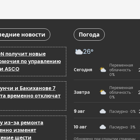
ледние новости
Погода
26°
N получит новые
омочия по управлению
Переменная
 и ASCO
Сегодня
облачность ·
0%
бунчи и Бакиханове 7
Переменная
Завтра
облачность ·
ста временно отключат
0%
9 авг
Пасмурно · 0%
ку из-за ремонта
10 авг
Пасмурно · 3%
енно изменят
ение шести
Обновлено при открытии страницы