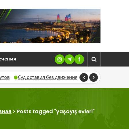
ечения
Суд оставил без движения жалобу Севиндж Гусейново
вная
>
Posts tagged "yaşayış evləri"