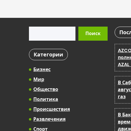
Поиск
Пос
Поиск
AZCO
Категории
полн
AZAL
Бизнес
Мир
В Са
Общество
авгу
газ
Политика
Происшествия
В Ба
Развлечения
врем
движ
Спорт