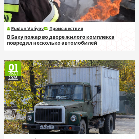
Ruslan Valiyev
Происшествия
В Баку пожар во дворе жилого комплекса
повредил несколько автомобилей
01
ИЮЛ
2026