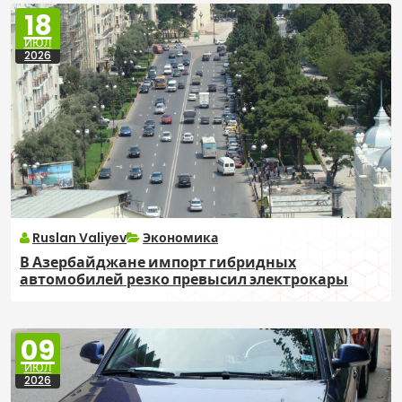
18
ИЮЛ
2026
Ruslan Valiyev
Экономика
В Азербайджане импорт гибридных
автомобилей резко превысил электрокары
09
ИЮЛ
2026