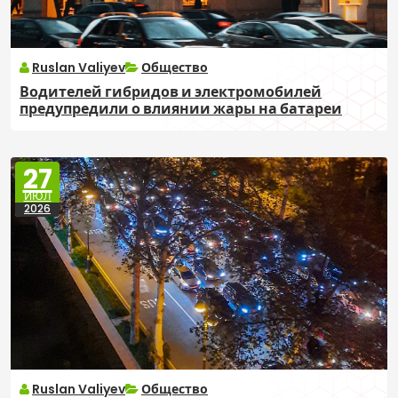
Ruslan Valiyev
Общество
Водителей гибридов и электромобилей
предупредили о влиянии жары на батареи
27
ИЮЛ
2026
Ruslan Valiyev
Общество