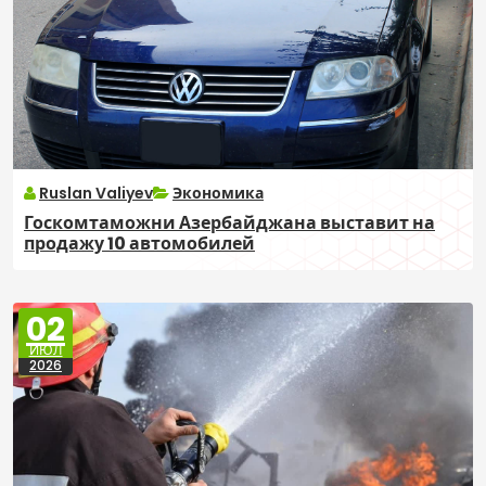
Ruslan Valiyev
Экономика
Госкомтаможни Азербайджана выставит на
продажу 10 автомобилей
02
ИЮЛ
2026