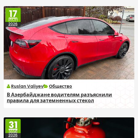
17
ИЮН
2026
Ruslan Valiyev
Общество
В Азербайджане водителям разъяснили
правила для затемненных стекол
31
МАЙ
2026