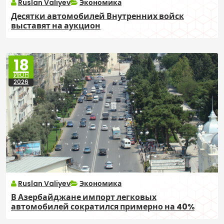
Ruslan Valiyev
Экономика
Десятки автомобилей Внутренних войск
выставят на аукцион
18
ИЮН
2026
Ruslan Valiyev
Экономика
В Азербайджане импорт легковых
автомобилей сократился примерно на 40%