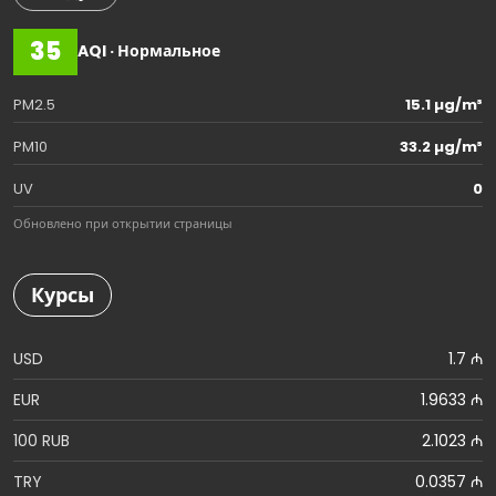
35
AQI · Нормальное
PM2.5
15.1 µg/m³
PM10
33.2 µg/m³
UV
0
Обновлено при открытии страницы
Курсы
USD
1.7 ₼
EUR
1.9633 ₼
100 RUB
2.1023 ₼
TRY
0.0357 ₼