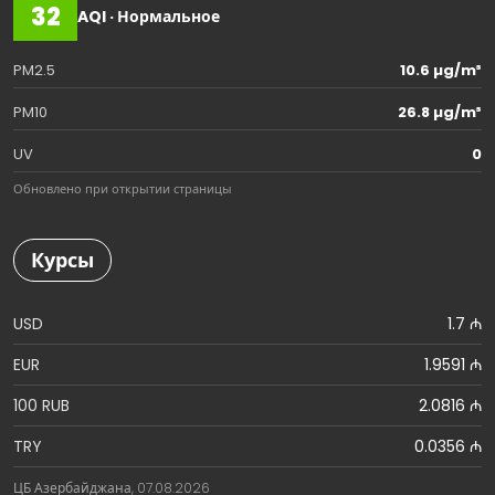
32
AQI · Нормальное
PM2.5
10.6 µg/m³
PM10
26.8 µg/m³
UV
0
Обновлено при открытии страницы
Курсы
USD
1.7 ₼
EUR
1.9591 ₼
100 RUB
2.0816 ₼
TRY
0.0356 ₼
ЦБ Азербайджана, 07.08.2026