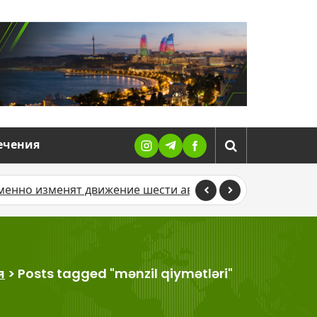
ечения
 изменят движение шести автобусных маршрутов
Суд
я
>
Posts tagged "mənzil qiymətləri"