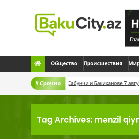
Skip
to
content
Общество
Происшествия
Ми
Срочно
ию AZAL и ASCO
В Сабунчи и Бакиханове 7 августа вр
Tag Archives: mənzil qiy