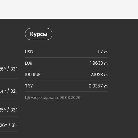
Курсы
USD
1.7 ₼
EUR
1.9633 ₼
26° / 33°
100 RUB
2.1023 ₼
TRY
0.0357 ₼
24° / 32°
ЦБ Азербайджана, 06.08.2026
25° / 33°
26° / 31°