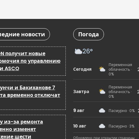
ледние новости
Погода
26°
N получит новые
омочия по управлению
Переменная
 и ASCO
Сегодня
облачность ·
0%
бунчи и Бакиханове 7
Переменная
Завтра
облачность ·
ста временно отключат
0%
9 авг
Пасмурно · 0%
ку из-за ремонта
10 авг
Пасмурно · 3%
енно изменят
ение шести
Обновлено при открытии страницы