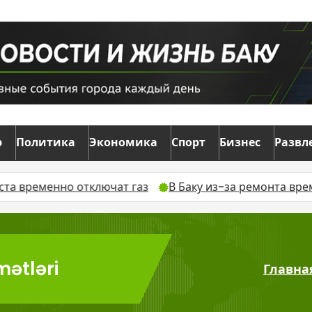
р
Политика
Экономика
Спорт
Бизнес
Развл
еменно отключат газ
В Баку из-за ремонта временно
mətləri
Главна