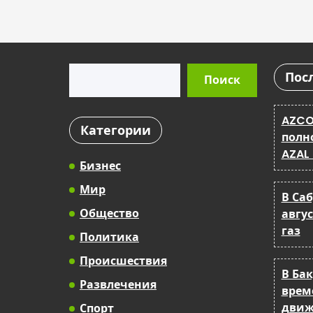
Поиск
Пос
Поиск
AZCO
Категории
полн
AZAL
Бизнес
Мир
В Са
Общество
авгу
газ
Политика
Происшествия
В Ба
Развлечения
врем
движ
Спорт