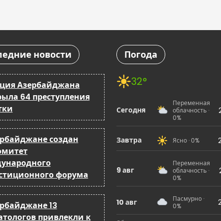
ледние новости
Погода
32°
ция Азербайджана
рыла 64 преступления
Переменная
тки
Сегодня
облачность ·
0%
ербайджане создан
Завтра
Ясно · 0%
омитет
ународного
Переменная
9 авг
облачность ·
стиционного форума
0%
Пасмурно ·
10 авг
ербайджане 13
0%
атологов привлекли к