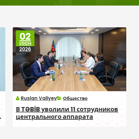
02
ИЮН
2026
Ruslan Valiyev
Общество
В TƏBİB уволили 11 сотрудников
о
центрального аппарата