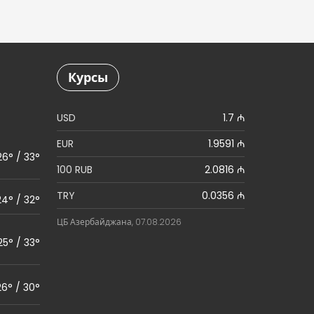
Курсы
USD
1.7 ₼
EUR
1.9591 ₼
26° / 33°
100 RUB
2.0816 ₼
TRY
0.0356 ₼
24° / 32°
ЦБ Азербайджана, 07.08.2026
25° / 33°
26° / 30°