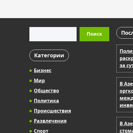
Поиск
Пос
Поиск
Поли
Категории
раск
за су
Бизнес
Мир
В Аз
Общество
оргк
межд
Политика
инве
Происшествия
Развлечения
В Аз
стом
Спорт