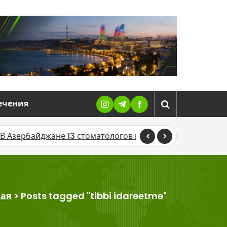
ечения
рбайджане 13 стоматологов привлекли к ответственност
ная
>
Posts tagged "tibbi idarəetmə"