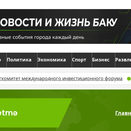
р
Политика
Экономика
Спорт
Бизнес
Развл
итет международного инвестиционного форума
В Азе
əetmə
Глав