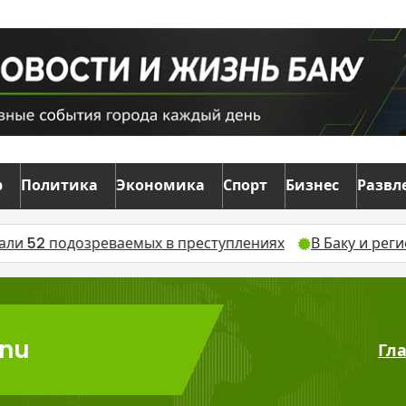
р
Политика
Экономика
Спорт
Бизнес
Развл
в преступлениях
В Баку и регионах Азербайджана 9 ав
onu
Гл