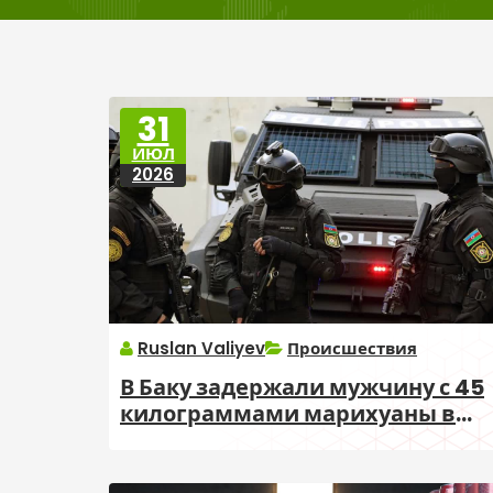
31
ИЮЛ
2026
Ruslan Valiyev
Происшествия
В Баку задержали мужчину с 45
килограммами марихуаны в
автомобиле