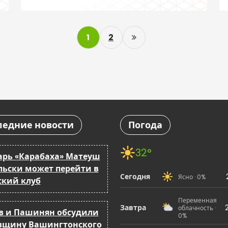
продолжаются
P
1
2
o
s
t
s
ледние новости
Погода
p
a
32°
арь «Карабаха» Матеуш
льски может перейти в
g
Сегодня
Ясно · 0%
ский клуб
i
Переменная
Завтра
облачность ·
в и Пашинян обсудили
n
0%
вщину Вашингтонского