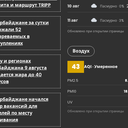
a
ита и маршрут TRIPP
10 авг
Пасмурно · 0%
t
11 авг
Пасмурно · 3%
ербайджане за сутки
i
ржали 52
Обновлено при открытии страницы
зреваемых в
o
туплениях
n
Воздух
у и регионах
43
AQI · Умеренное
байджана 9 августа
ается жара до 40
PM2.5
8
усов
PM10
18
ербайджане начался
UV
р вакансий для
Обновлено при открытии страницы
елей по месту
ивания