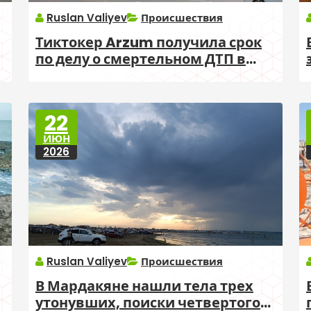
Ruslan Valiyev
Происшествия
Тиктокер Arzum получила срок
по делу о смертельном ДТП в
Мардакяне
22
ИЮН
2026
Ruslan Valiyev
Происшествия
В Мардакяне нашли тела трех
утонувших, поиски четвертого