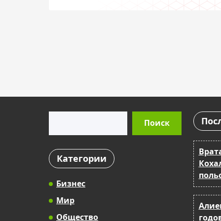
утонувших в море
Поиск
Пос
Поиск
Врат
Категории
Коха
поль
Бизнес
Мир
Алие
Общество
годо