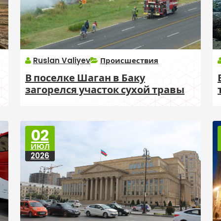
Ruslan Valiyev
Происшествия
В поселке Шаган в Баку
загорелся участок сухой травы
02
ИЮЛ
2026