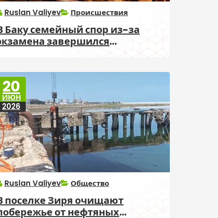
Ruslan Valiyev
Происшествия
В Баку семейный спор из-за
экзамена завершился
уголовным делом
20
ИЮН
2026
Ruslan Valiyev
Общество
В поселке Зиря очищают
побережье от нефтяных