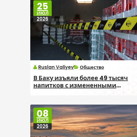
25
ИЮЛ
2026
Ruslan Valiyev
Общество
В Баку изъяли более 49 тысяч
напитков с измененными
сроками годности
08
ИЮЛ
2026