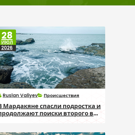
28
ИЮЛ
2026
Ruslan Valiyev
Происшествия
В Мардакяне спасли подростка и
продолжают поиски второго в
море