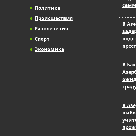
самм
Политика
Происшествия
В Аз
Развлечения
заде
подо
Спорт
прес
Экономика
В Бак
Азер
ожид
град
В Аз
выбо
учит
прож