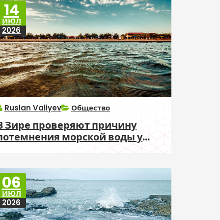
14
ИЮЛ
2026
Ruslan Valiyev
Общество
В Зире проверяют причину
потемнения морской воды у
пляжа
06
ИЮЛ
2026