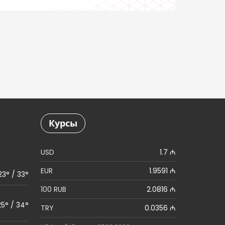
остатков
Курсы
USD
1.7 ₼
EUR
1.9591 ₼
23° / 33°
100 RUB
2.0816 ₼
25° / 34°
TRY
0.0356 ₼