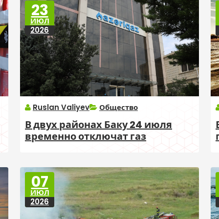
23
ИЮЛ
2026
Ruslan Valiyev
Общество
В двух районах Баку 24 июля
временно отключат газ
07
ИЮЛ
2026