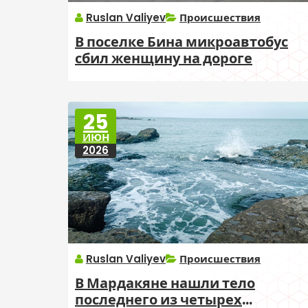
Ruslan Valiyev
Происшествия
В поселке Бина микроавтобус
сбил женщину на дороге
25
ИЮН
2026
Ruslan Valiyev
Происшествия
В Мардакяне нашли тело
последнего из четырех