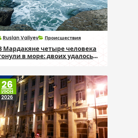
Ruslan Valiyev
Происшествия
В Мардакяне четыре человека
тонули в море: двоих удалось
спасти
26
ИЮН
2026