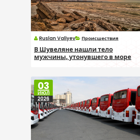
Ruslan Valiyev
Происшествия
В Шувеляне нашли тело
мужчины, утонувшего в море
03
ИЮЛ
2026