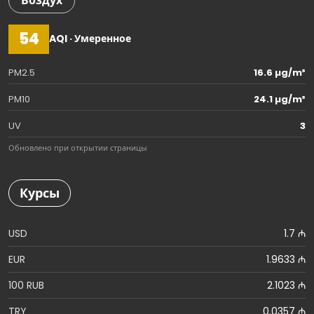
Воздух
54
AQI · Умеренное
PM2.5
16.6 µg/m³
PM10
24.1 µg/m³
UV
3
Обновлено при открытии страницы
Курсы
USD
1.7 ₼
EUR
1.9633 ₼
100 RUB
2.1023 ₼
TRY
0.0357 ₼