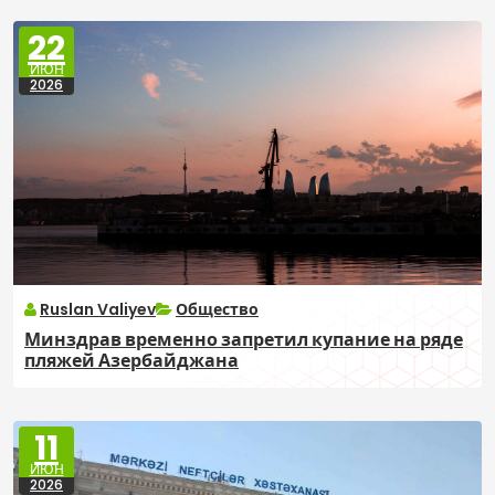
22
ИЮН
2026
Ruslan Valiyev
Общество
Минздрав временно запретил купание на ряде
пляжей Азербайджана
11
ИЮН
2026