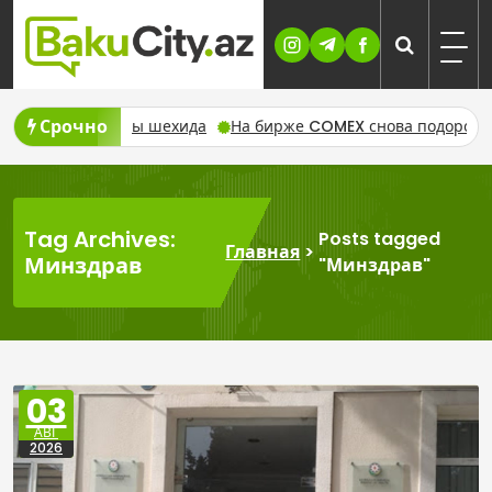
Skip
to
content
Срочно
шехида
На бирже COMEX снова подорожали золото и серебро
Tag Archives:
Posts tagged
Главная
>
Минздрав
"Минздрав"
03
АВГ
2026