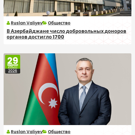
Ruslan Valiyev
Общество
В Азербайджане число добровольных доноров
органов достигло 1700
29
ИЮЛ
2026
Ruslan Valiyev
Общество