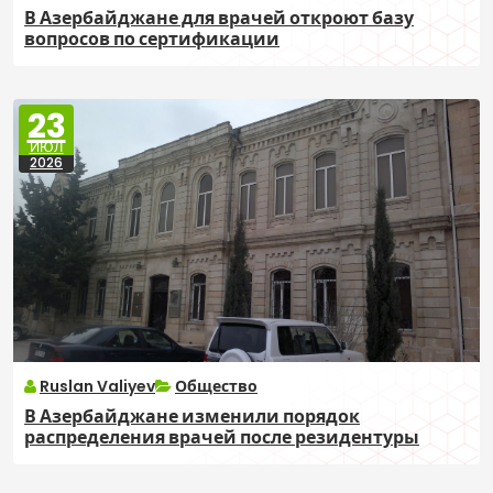
В Азербайджане для врачей откроют базу
вопросов по сертификации
23
ИЮЛ
2026
Ruslan Valiyev
Общество
В Азербайджане изменили порядок
распределения врачей после резидентуры