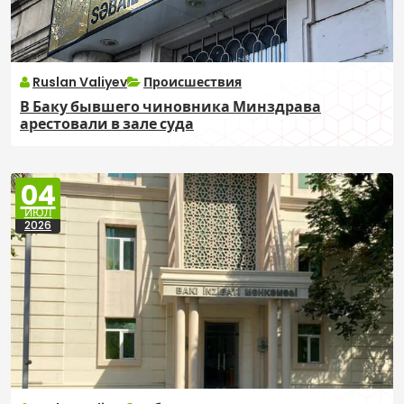
Ruslan Valiyev
Происшествия
В Баку бывшего чиновника Минздрава
арестовали в зале суда
04
ИЮЛ
2026