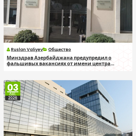
Ruslan Valiyev
Общество
Минздрав Азербайджана предупредил о
фальшивых вакансиях от имени центра
экспертизы
03
АВГ
2026