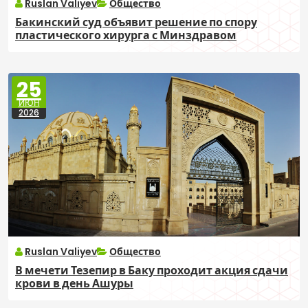
Ruslan Valiyev
Общество
Бакинский суд объявит решение по спору
пластического хирурга с Минздравом
25
ИЮН
2026
Ruslan Valiyev
Общество
В мечети Тезепир в Баку проходит акция сдачи
крови в день Ашуры