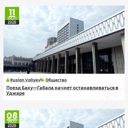
11
ИЮН
2026
Ruslan Valiyev
Общество
Поезд Баку—Габала начнет останавливаться в
Уджаре
08
ИЮН
2026