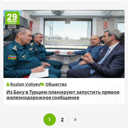
29
МАЙ
2026
Ruslan Valiyev
Общество
Из Баку в Турцию планируют запустить прямое
железнодорожное сообщение
P
1
2
o