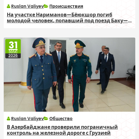
Ruslan Valiyev
Происшествия
На участке Нариманов—Бёюкшор погиб
молодой человек, попавший под поезд Баку—
Сумгайыт
31
МАЙ
2026
Ruslan Valiyev
Общество
В Азербайджане проверили пограничный
контроль на железной дороге с Грузией