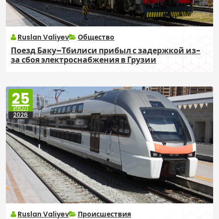
Ruslan Valiyev
Общество
Поезд Баку–Тбилиси прибыл с задержкой из-
за сбоя электроснабжения в Грузии
25
ИЮЛ
2026
Ruslan Valiyev
Происшествия