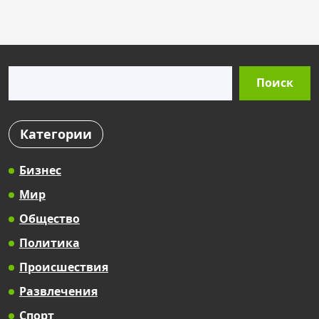
s
t
s
Поиск
p
Поиск
a
g
Категории
i
n
Бизнес
a
Мир
t
Общество
i
Политика
o
Происшествия
n
Развлечения
Спорт