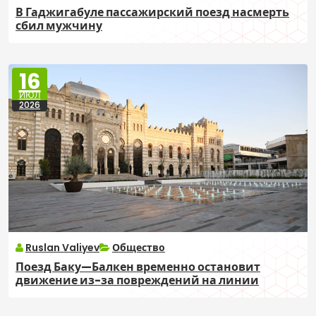
В Гаджигабуле пассажирский поезд насмерть
сбил мужчину
16
ИЮЛ
2026
Ruslan Valiyev
Общество
Поезд Баку—Балкен временно остановит
движение из-за повреждений на линии