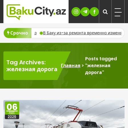
Skip
to
content
Срочно
 из-за ремонта временно изменят движение шести автобусных
Posts tagged
Tag Archives:
Главная
>
"железная
железная дорога
дорога"
06
АВГ
2026