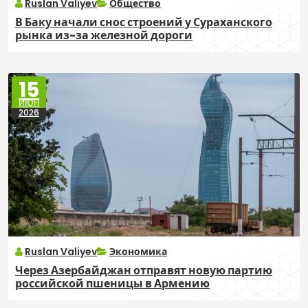
Ruslan Valiyev
Общество
В Баку начали снос строений у Сураханского
рынка из-за железной дороги
15
ИЮН
2026
Ruslan Valiyev
Экономика
Через Азербайджан отправят новую партию
российской пшеницы в Армению