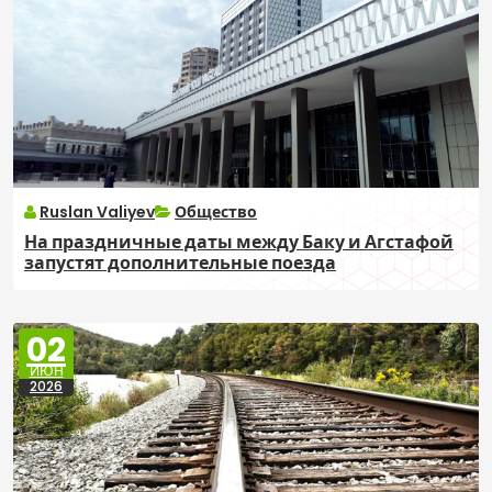
Ruslan Valiyev
Общество
На праздничные даты между Баку и Агстафой
запустят дополнительные поезда
02
ИЮН
2026