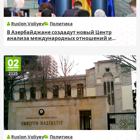
Ruslan Valiyev
Политика
В Азербайджане создадут новый Центр
анализа международных отношений и
мультикультурализма
02
ИЮЛ
2026
Ruslan Valiyev
Политика