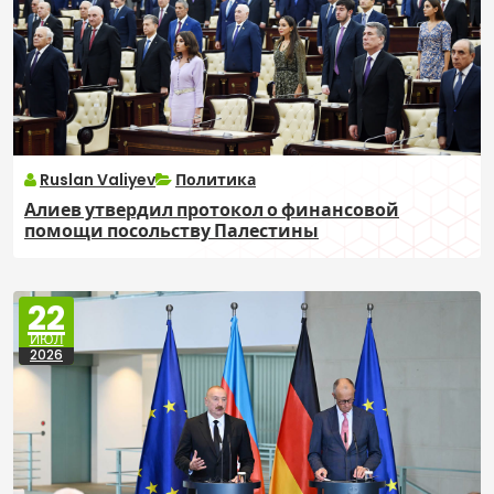
Ruslan Valiyev
Политика
Алиев утвердил протокол о финансовой
помощи посольству Палестины
22
ИЮЛ
2026