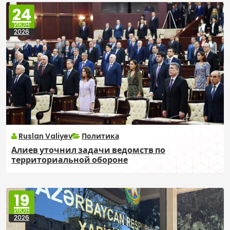
24
ИЮН
2026
Ruslan Valiyev
Политика
Алиев уточнил задачи ведомств по
территориальной обороне
19
ИЮН
2026