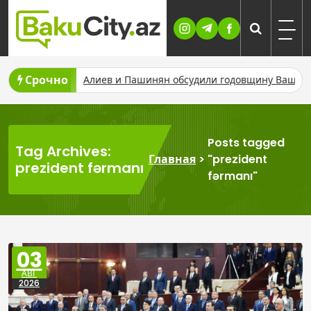
Skip
to
content
Срочно
Алиев и Пашинян обсудили годовщину Вашингтонского самм
Posts tagged
Tag Archives:
Главная
>
"prezident
prezident fərmanı
fərmanı"
03
АВГ
2026