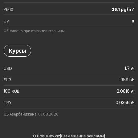
PM10
26.1 µg/m³
UV
0
Обновлено при открытии страницы
Курсы
USD
1.7 ₼
EUR
1.9591 ₼
100 RUB
2.0816 ₼
TRY
0.0356 ₼
ЦБ Азербайджана, 07.08.2026
О BakuCity.az
|
Размещение рекламы
|