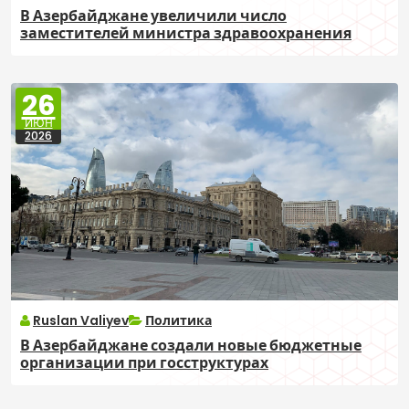
В Азербайджане увеличили число
заместителей министра здравоохранения
26
ИЮН
2026
Ruslan Valiyev
Политика
В Азербайджане создали новые бюджетные
организации при госструктурах