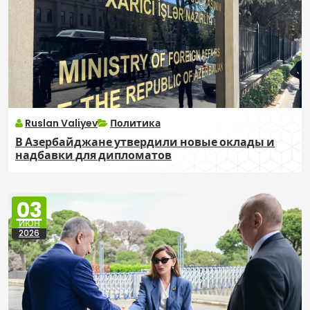
Ruslan Valiyev
Политика
В Азербайджане утвердили новые оклады и
надбавки для дипломатов
03
ИЮН
2026