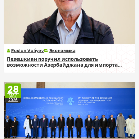
Ruslan Valiyev
Экономика
Пезешкиан поручил использовать
возможности Азербайджана для импорта
товаров в Иран
28
МАЙ
2026