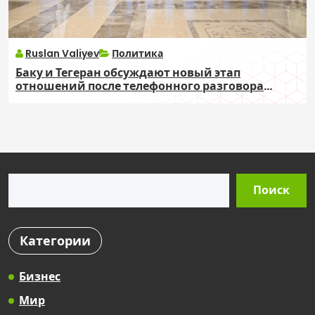
Ruslan Valiyev
Политика
Баку и Тегеран обсуждают новый этап
отношений после телефонного разговора
президентов
Поиск
Поиск
Категории
Бизнес
Мир