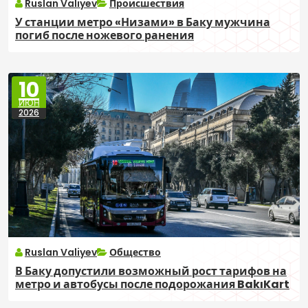
Ruslan Valiyev
Происшествия
У станции метро «Низами» в Баку мужчина
погиб после ножевого ранения
10
ИЮН
2026
Ruslan Valiyev
Общество
В Баку допустили возможный рост тарифов на
метро и автобусы после подорожания BakıKart