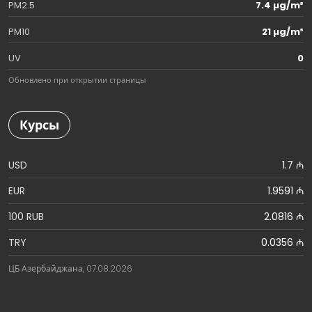
PM2.5
7.4 µg/m³
PM10
21 µg/m³
UV
0
Обновлено при открытии страницы
Курсы
USD
1.7 ₼
EUR
1.9591 ₼
100 RUB
2.0816 ₼
TRY
0.0356 ₼
ЦБ Азербайджана, 07.08.2026