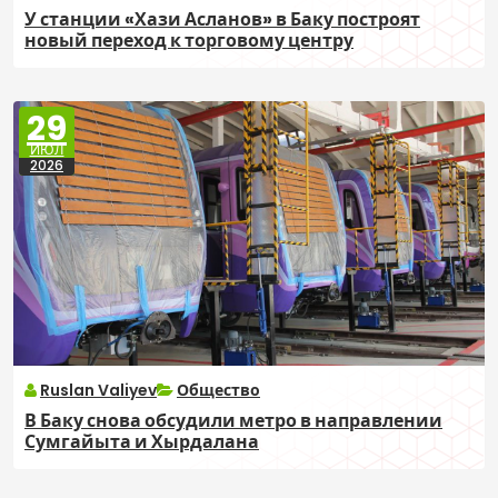
У станции «Хази Асланов» в Баку построят
новый переход к торговому центру
29
ИЮЛ
2026
Ruslan Valiyev
Общество
В Баку снова обсудили метро в направлении
Сумгайыта и Хырдалана