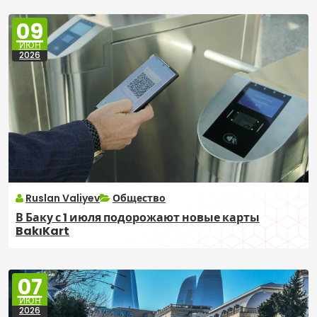
09
ИЮН
2026
Ruslan Valiyev
Общество
В Баку с 1 июля подорожают новые карты
BakıKart
07
ИЮН
2026