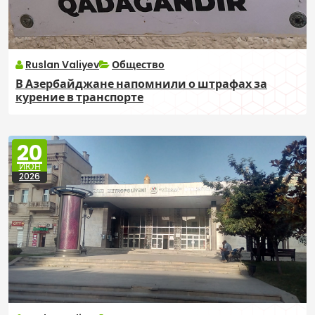
Ruslan Valiyev
Общество
В Азербайджане напомнили о штрафах за
курение в транспорте
20
ИЮН
2026