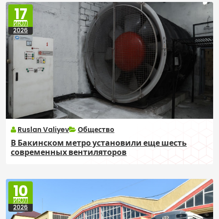
17
ИЮЛ
2026
Ruslan Valiyev
Общество
В Бакинском метро установили еще шесть
современных вентиляторов
10
ИЮЛ
2026