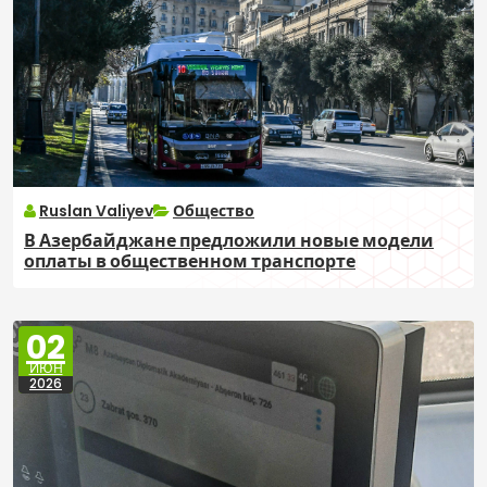
Ruslan Valiyev
Общество
В Азербайджане предложили новые модели
оплаты в общественном транспорте
02
ИЮН
2026