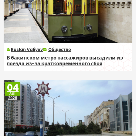
Ruslan Valiyev
Общество
В бакинском метро пассажиров высадили из
поезда из-за кратковременного сбоя
04
АВГ
2026