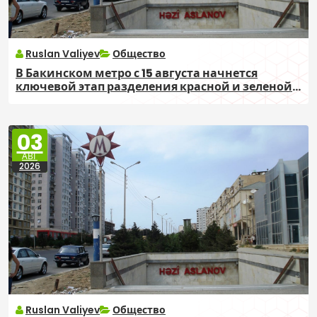
Ruslan Valiyev
Общество
В Бакинском метро с 15 августа начнется
ключевой этап разделения красной и зеленой
линий
03
АВГ
2026
Ruslan Valiyev
Общество