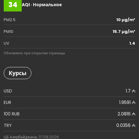
34
AQI · Нормальное
PM2.5
10 µg/m³
PM10
15.7 µg/m³
UV
1.4
Обновлено при открытии страницы
Курсы
USD
1.7 ₼
EUR
1.9591 ₼
100 RUB
2.0816 ₼
TRY
0.0356 ₼
ЦБ Азербайджана, 07.08.2026