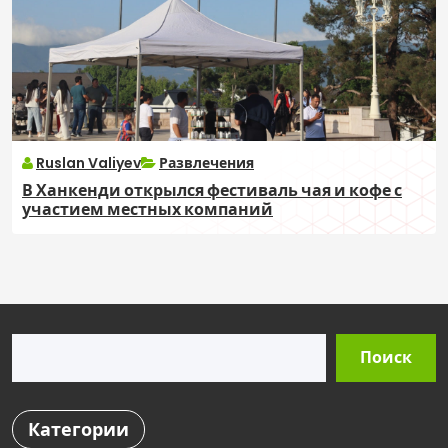
Ruslan Valiyev
Развлечения
В Ханкенди открылся фестиваль чая и кофе с
участием местных компаний
Поиск
Поиск
Категории