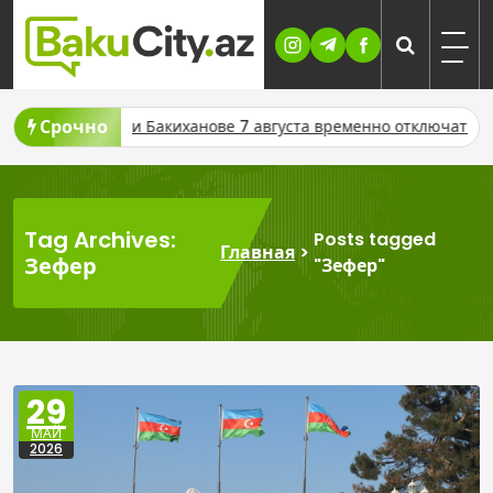
Skip
to
content
Срочно
В Сабунчи и Бакиханове 7 августа временно отключат газ
В
Tag Archives:
Posts tagged
Главная
>
Зефер
"Зефер"
29
МАЙ
2026