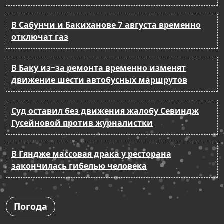
В Сабунчи и Бакиханове 7 августа временно
отключат газ
В Баку из-за ремонта временно изменят
движение шести автобусных маршрутов
Суд оставил без движения жалобу Севиндж
Гусейновой против журналистки
В Гяндже массовая драка у ресторана
закончилась гибелью человека
Погода