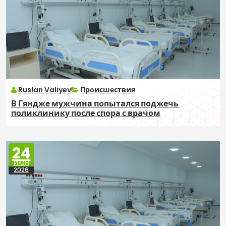
Ruslan Valiyev
Происшествия
В Гяндже мужчина попытался поджечь
поликлинику после спора с врачом
24
ИЮН
2026