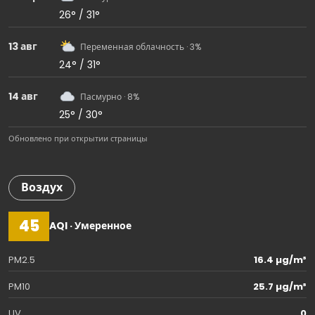
26° / 31°
13 авг
Переменная облачность · 3%
24° / 31°
14 авг
Пасмурно · 8%
25° / 30°
Обновлено при открытии страницы
Воздух
45
AQI · Умеренное
PM2.5
16.4 µg/m³
PM10
25.7 µg/m³
UV
0