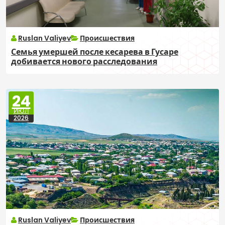
Ruslan Valiyev
Происшествия
Семья умершей после кесарева в Гусаре
добивается нового расследования
24
ИЮЛ
2026
Ruslan Valiyev
Происшествия