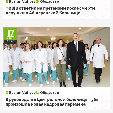
Ruslan Valiyev
Общество
TƏBİB ответил на претензии после смерти
девушки в Абшеронской больнице
17
ИЮН
2026
Ruslan Valiyev
Общество
В руководстве Центральной больницы Губы
произошла новая кадровая перемена