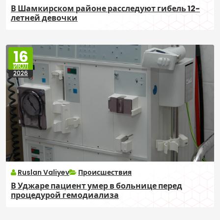
В Шамкирском районе расследуют гибель 12-
летней девочки
16
ИЮЛ
2026
Ruslan Valiyev
Происшествия
В Уджаре пациент умер в больнице перед
процедурой гемодиализа