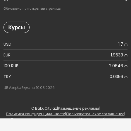
Обновлено при открытии страницы
Курсы
USD
1.7 ₼
EUR
1.9638 ₼
100 RUB
2.0646 ₼
TRY
0.0356 ₼
ЦБ Азербайджана, 10.08.2026
О BakuCity.az
|
Размещение рекламы
|
Политика конфиденциальности
|
Пользовательское соглашение
|
Правила использования материалов
|
Сообщить об ошибке