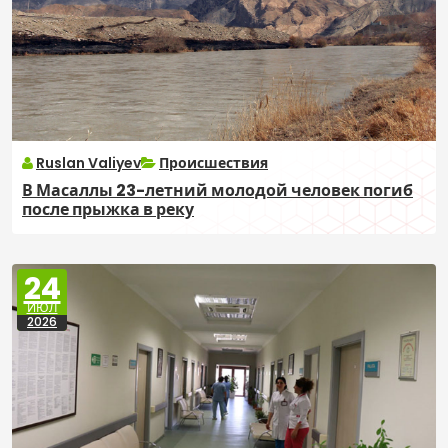
Ruslan Valiyev
Происшествия
В Масаллы 23-летний молодой человек погиб
после прыжка в реку
24
ИЮЛ
2026