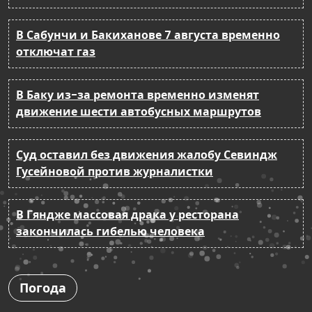
В Сабунчи и Бакиханове 7 августа временно
отключат газ
В Баку из-за ремонта временно изменят
движение шести автобусных маршрутов
Суд оставил без движения жалобу Севиндж
Гусейновой против журналистки
В Гяндже массовая драка у ресторана
закончилась гибелью человека
Погода