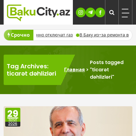
Skip
to
content
Срочно
та временно отключат газ
В Баку из-за ремонта временно и
Posts tagged
Tag Archives:
Главная
>
"ticarət
ticarət dəhlizləri
dəhlizləri"
29
МАЙ
2026