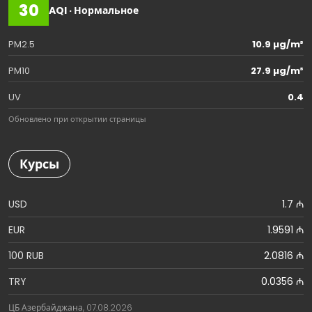
30
AQI · Нормальное
PM2.5
10.9 µg/m³
PM10
27.9 µg/m³
UV
0.4
Обновлено при открытии страницы
Курсы
USD
1.7 ₼
EUR
1.9591 ₼
100 RUB
2.0816 ₼
TRY
0.0356 ₼
ЦБ Азербайджана, 07.08.2026