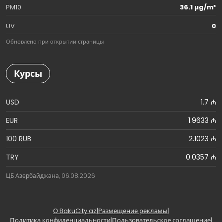
PM10
36.1 µg/m³
UV
0
Обновлено при открытии страницы
Курсы
USD
1.7 ₼
EUR
1.9633 ₼
100 RUB
2.1023 ₼
TRY
0.0357 ₼
ЦБ Азербайджана, 06.08.2026
О BakuCity.az
|
Размещение рекламы
|
Политика конфиденциальности
|
Пользовательское соглашение
|