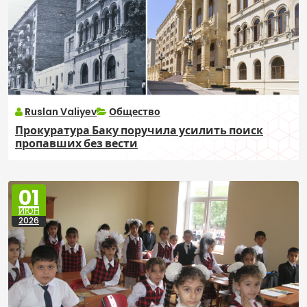
Ruslan Valiyev
Общество
Прокуратура Баку поручила усилить поиск
пропавших без вести
01
ИЮН
2026