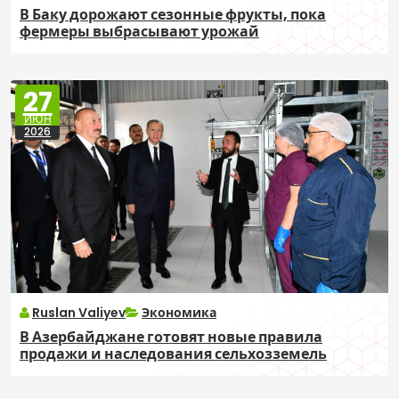
В Баку дорожают сезонные фрукты, пока
фермеры выбрасывают урожай
27
ИЮН
2026
Ruslan Valiyev
Экономика
В Азербайджане готовят новые правила
продажи и наследования сельхозземель