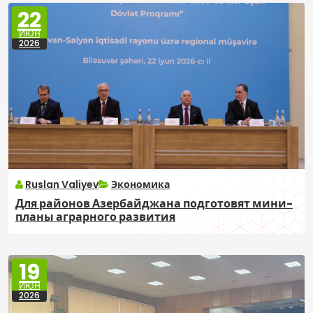
22
ИЮН
2026
Ruslan Valiyev
Экономика
Для районов Азербайджана подготовят мини-
планы аграрного развития
19
ИЮН
2026