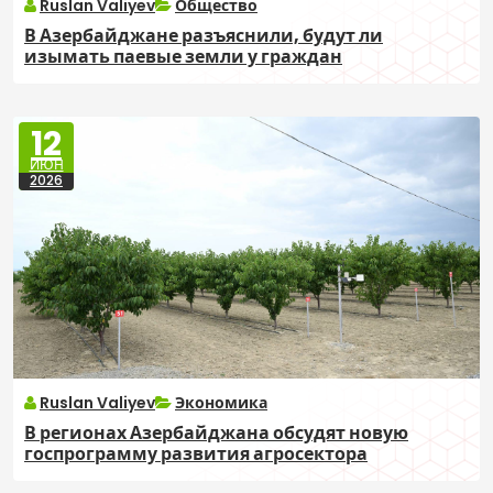
Ruslan Valiyev
Общество
В Азербайджане разъяснили, будут ли
изымать паевые земли у граждан
12
ИЮН
2026
Ruslan Valiyev
Экономика
В регионах Азербайджана обсудят новую
госпрограмму развития агросектора