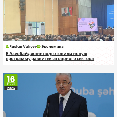
Ruslan Valiyev
Экономика
В Азербайджане подготовили новую
программу развития аграрного сектора
16
ИЮН
2026