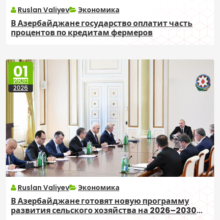
Ruslan Valiyev
Экономика
В Азербайджане государство оплатит часть
процентов по кредитам фермеров
01
ИЮН
2026
Ruslan Valiyev
Экономика
В Азербайджане готовят новую программу
развития сельского хозяйства на 2026–2030
годы