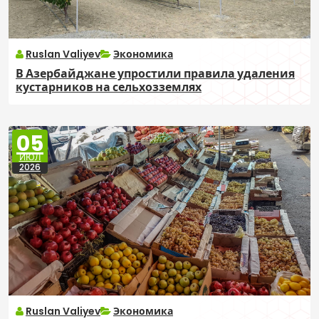
Ruslan Valiyev
Экономика
В Азербайджане упростили правила удаления
кустарников на сельхозземлях
05
ИЮЛ
2026
Ruslan Valiyev
Экономика