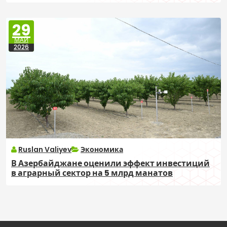
29
МАЙ
2026
Ruslan Valiyev
Экономика
В Азербайджане оценили эффект инвестиций
в аграрный сектор на 5 млрд манатов