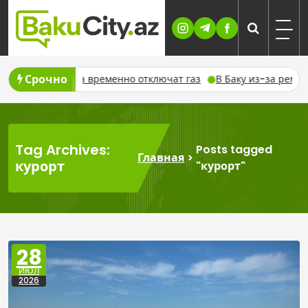
Skip
to
content
Срочно
е 7 августа временно отключат газ
В Баку из-за ремонта вр
Tag Archives:
Posts tagged
Главная
>
курорт
"курорт"
28
ИЮЛ
2026