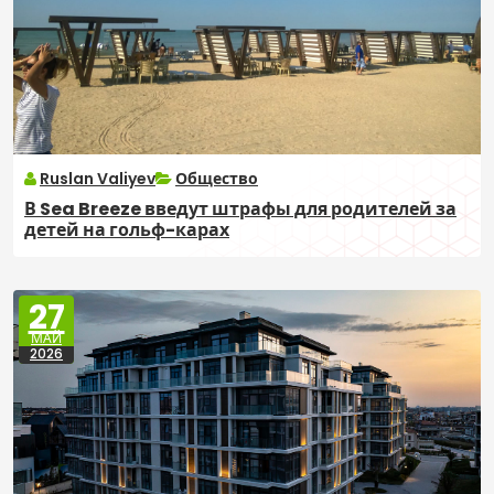
Ruslan Valiyev
Общество
В Sea Breeze введут штрафы для родителей за
детей на гольф-карах
27
МАЙ
2026