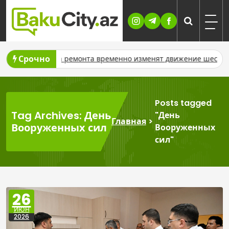
Skip
to
content
Срочно
 ремонта временно изменят движение шести автобусных марш
Posts tagged
Tag Archives: День
"День
Главная
>
Вооруженных сил
Вооруженных
сил"
26
ИЮН
2026