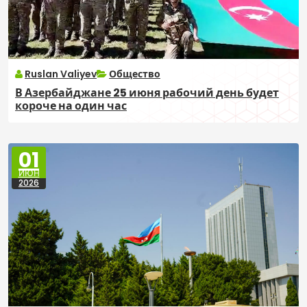
Ruslan Valiyev
Общество
В Азербайджане 25 июня рабочий день будет
короче на один час
01
ИЮН
2026