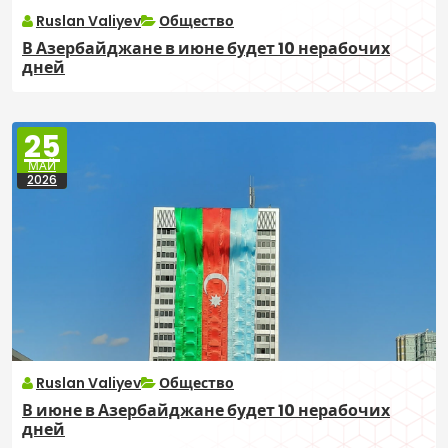
Ruslan Valiyev
Общество
В Азербайджане в июне будет 10 нерабочих
дней
25
МАЙ
2026
Ruslan Valiyev
Общество
В июне в Азербайджане будет 10 нерабочих
дней