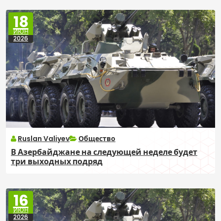
18
ИЮН
2026
Ruslan Valiyev
Общество
В Азербайджане на следующей неделе будет
три выходных подряд
16
ИЮН
2026