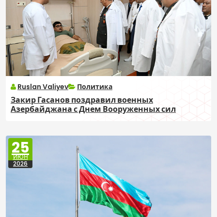
Ruslan Valiyev
Политика
Закир Гасанов поздравил военных
Азербайджана с Днем Вооруженных сил
25
ИЮН
2026