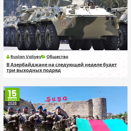
Ruslan Valiyev
Общество
В Азербайджане на следующей неделе будет
три выходных подряд
15
ИЮН
2026