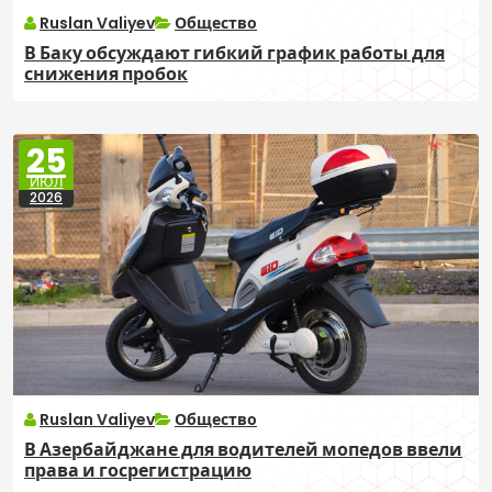
Ruslan Valiyev
Общество
В Баку обсуждают гибкий график работы для
снижения пробок
25
ИЮЛ
2026
Ruslan Valiyev
Общество
В Азербайджане для водителей мопедов ввели
права и госрегистрацию