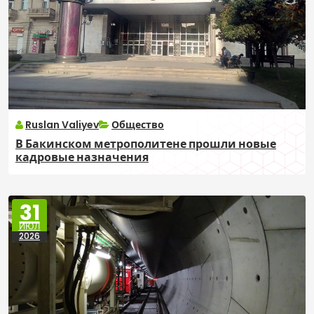
Ruslan Valiyev
Общество
В Бакинском метрополитене прошли новые
кадровые назначения
31
ИЮЛ
2026