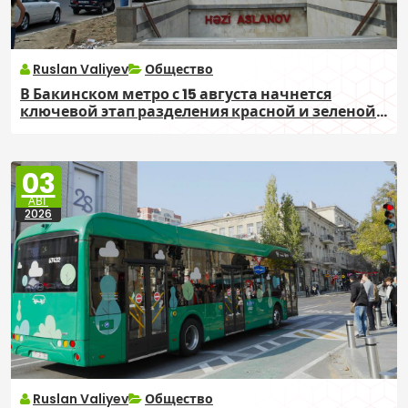
Ruslan Valiyev
Общество
В Бакинском метро с 15 августа начнется
ключевой этап разделения красной и зеленой
линий
03
АВГ
2026
Ruslan Valiyev
Общество