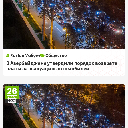
Ruslan Valiyev
Общество
В Азербайджане утвердили порядок возврата
платы за эвакуацию автомобилей
26
ИЮЛ
2026