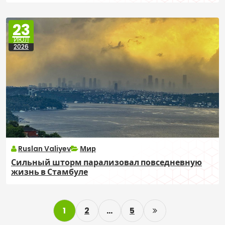
23
ИЮЛ
2026
Ruslan Valiyev
Мир
Сильный шторм парализовал повседневную
жизнь в Стамбуле
P
1
2
…
5
o