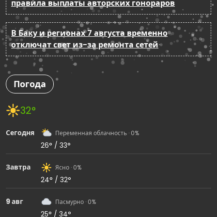
правила выплаты авторских гонораров
В Баку и регионах 7 августа временно
отключат свет из-за ремонта сетей
Погода
32°
Сегодня
Переменная облачность · 0%
26° / 33°
Завтра
Ясно · 0%
24° / 32°
9 авг
Пасмурно · 0%
25° / 34°