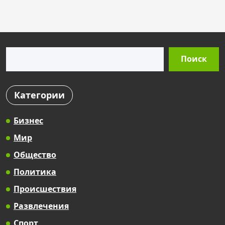
s
t
s
Поиск
p
Поиск
a
g
Категории
i
n
Бизнес
a
Мир
t
Общество
i
Политика
o
Происшествия
n
Развлечения
Спорт