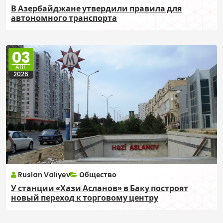
В Азербайджане утвердили правила для
автономного транспорта
03
АВГ
2026
Ruslan Valiyev
Общество
У станции «Хази Асланов» в Баку построят
новый переход к торговому центру