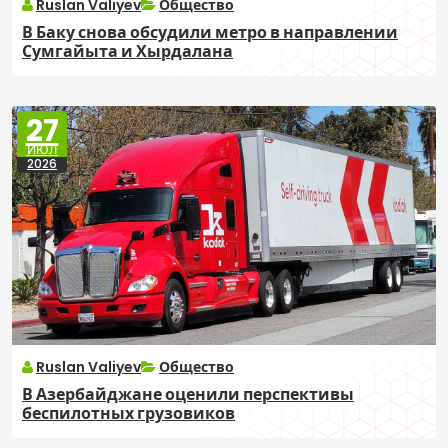
Ruslan Valiyev
Общество
В Баку снова обсудили метро в направлении
Сумгайыта и Хырдалана
27
ИЮЛ
2026
Ruslan Valiyev
Общество
В Азербайджане оценили перспективы
беспилотных грузовиков