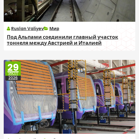
Ruslan Valiyev
Мир
Под Альпами соединили главный участок
тоннеля между Австрией и Италией
29
ИЮЛ
2026