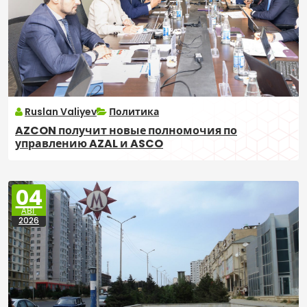
Ruslan Valiyev
Политика
AZCON получит новые полномочия по
управлению AZAL и ASCO
04
АВГ
2026