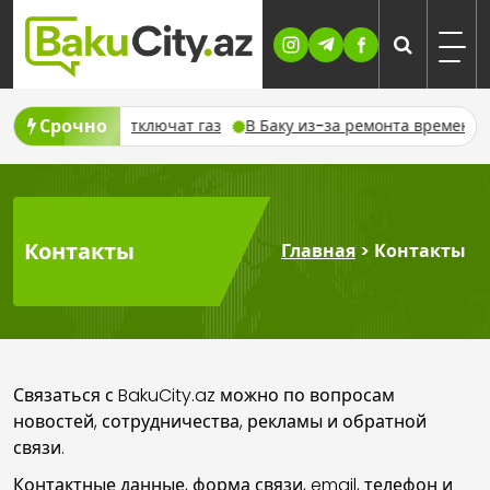
Skip
to
content
Срочно
временно отключат газ
В Баку из-за ремонта временно изме
Контакты
Главная
>
Контакты
Связаться с BakuCity.az можно по вопросам
новостей, сотрудничества, рекламы и обратной
связи.
Контактные данные, форма связи, email, телефон и