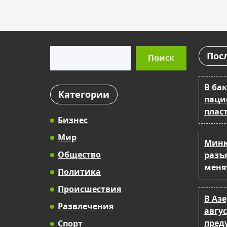
Поиск
Пос
Поиск
В ба
Категории
паци
плас
Бизнес
Мир
Миню
Общество
разъ
меня
Политика
Происшествия
В Аз
Развлечения
авгу
пред
Спорт