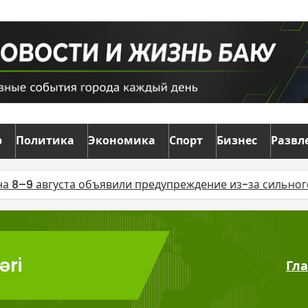
р
Политика
Экономика
Спорт
Бизнес
Развл
густа объявили предупреждение из-за сильного ветра
əri
Гл