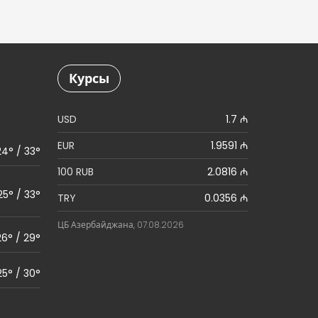
Курсы
USD
1.7 ₼
EUR
1.9591 ₼
24° / 33°
100 RUB
2.0816 ₼
25° / 33°
TRY
0.0356 ₼
ЦБ Азербайджана, 07.08.2026
26° / 29°
25° / 30°