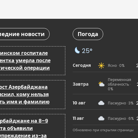
ледние новости
Погода
25°
кинском госпитале
ентка умерла после
Сегодня
Ясно · 0%
тической операции
Переменная
Завтра
облачность ·
ст Азербайджана
0%
яснил, кому нельзя
ть имя и фамилию
10 авг
Пасмурно · 3%
11 авг
Пасмурно · 6%
ербайджане на 8–9
ста объявили
Обновлено при открытии страницы
упреждение из-за