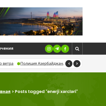
ечения
Полиция Азербайджана раскрыла 64 преступления за 
авная
>
Posts tagged "enerji xərcləri"