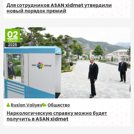
Для сотрудников ASAN xidmət утвердили
новый порядок премий
02
ИЮН
2026
Ruslan Valiyev
Общество
Наркологическую справку можно будет
получить в ASAN xidmət