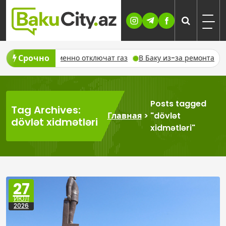
Skip
to
content
Срочно
ста временно отключат газ
В Баку из-за ремонта временно 
Posts tagged
Tag Archives:
Главная
>
"dövlət
dövlət xidmətləri
xidmətləri"
27
ИЮЛ
2026