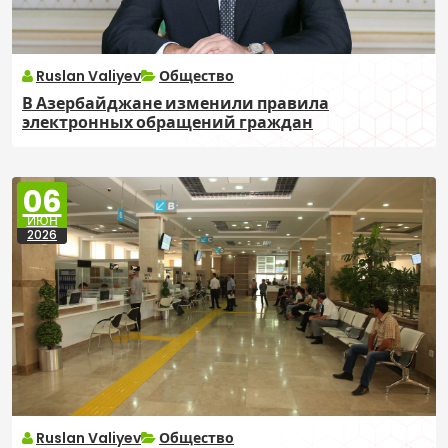
Ruslan Valiyev
Общество
В Азербайджане изменили правила
электронных обращений граждан
06
ИЮН
2026
Ruslan Valiyev
Общество