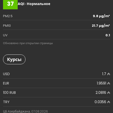
37
AQI · Нормальное
PM2.5
9.8 µg/m³
PM10
21.7 µg/m³
UV
0.1
Обновлено при открытии страницы
Курсы
USD
1.7 ₼
EUR
1.9591 ₼
100 RUB
2.0816 ₼
TRY
0.0356 ₼
ЦБ Азербайджана, 07.08.2026