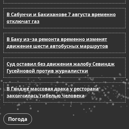
В Сабунчи и Бакиханове 7 августа временно
отключат газ
В Баку из-за ремонта временно изменят
движение шести автобусных маршрутов
Суд оставил без движения жалобу Севиндж
Гусейновой против журналистки
В Гяндже массовая драка у ресторана
закончилась гибелью человека
Погода