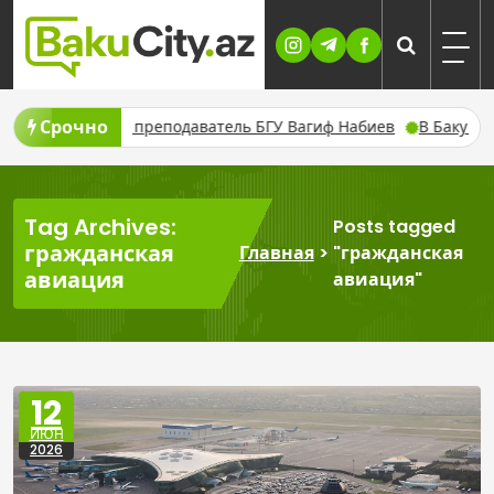
Skip
to
content
Срочно
аку скончался преподаватель БГУ Вагиф Набиев
В Баку и рег
Tag Archives:
Posts tagged
гражданская
Главная
>
"гражданская
авиация
авиация"
12
ИЮН
2026