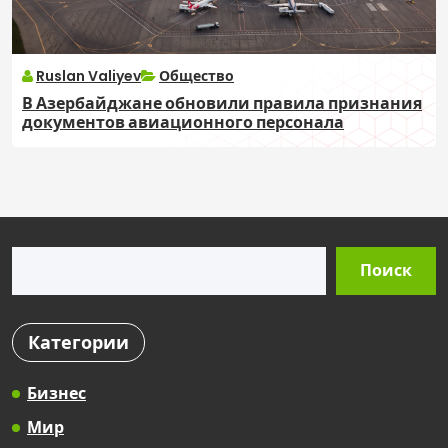
Ruslan Valiyev
Общество
В Азербайджане обновили правила признания
документов авиационного персонала
Поиск
Поиск
Категории
Бизнес
Мир