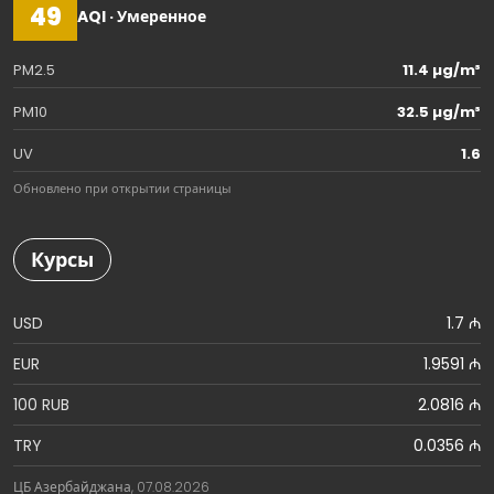
49
AQI · Умеренное
PM2.5
11.4 µg/m³
PM10
32.5 µg/m³
UV
1.6
Обновлено при открытии страницы
Курсы
USD
1.7 ₼
EUR
1.9591 ₼
100 RUB
2.0816 ₼
TRY
0.0356 ₼
ЦБ Азербайджана, 07.08.2026