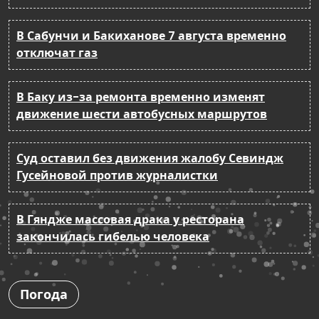
В Сабунчи и Бакиханове 7 августа временно
отключат газ
В Баку из-за ремонта временно изменят
движение шести автобусных маршрутов
Суд оставил без движения жалобу Севиндж
Гусейновой против журналистки
В Гяндже массовая драка у ресторана
закончилась гибелью человека
Погода