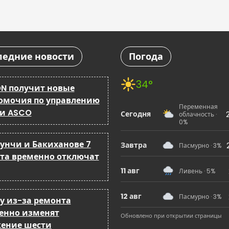
ледние новости
Погода
34°
N получит новые
омочия по управлению
Переменная
 и ASCO
Сегодня
облачность ·
0%
бунчи и Бакиханове 7
Завтра
Пасмурно · 3%
ста временно отключат
11 авг
Ливень · 5%
12 авг
Пасмурно · 3%
ку из-за ремонта
енно изменят
Обновлено при открытии страницы
ение шести