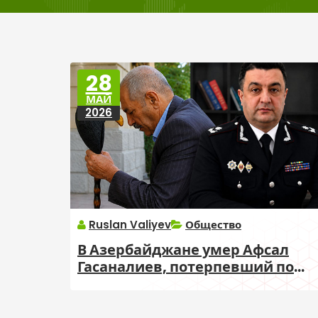
28
МАЙ
2026
Ruslan Valiyev
Общество
В Азербайджане умер Афсал
Гасаналиев, потерпевший по
делу Мовлама Шихалиева