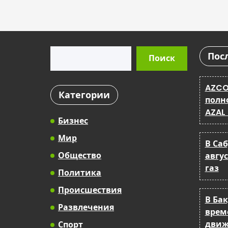
Поиск
Пос
Поиск
AZCO
Категории
полн
AZAL
Бизнес
Мир
В Са
Общество
авгу
газ
Политика
Происшествия
В Ба
Развлечения
врем
движ
Спорт