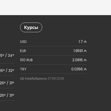
Курсы
USD
1.7 ₼
EUR
1.9591 ₼
25° / 34°
100 RUB
2.0816 ₼
TRY
0.0356 ₼
26° / 32°
ЦБ Азербайджана, 07.08.2026
26° / 31°
26° / 31°