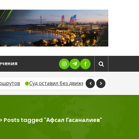
ечения
Суд оставил без движения жалобу Севиндж Гусейнов
>
Posts tagged "Афсал Гасаналиев"