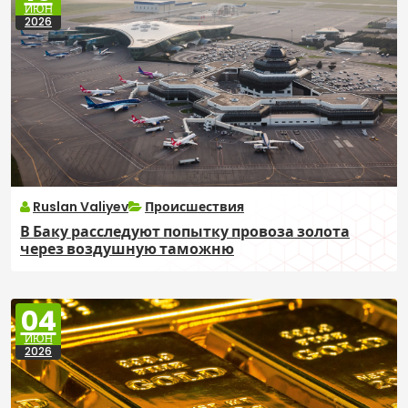
ИЮН
2026
Ruslan Valiyev
Происшествия
В Баку расследуют попытку провоза золота
через воздушную таможню
04
ИЮН
2026