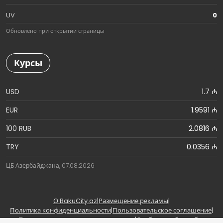
UV
0
Обновлено при открытии страницы
Курсы
USD
1.7 ₼
EUR
1.9591 ₼
100 RUB
2.0816 ₼
TRY
0.0356 ₼
ЦБ Азербайджана, 07.08.2026
О BakuCity.az
|
Размещение рекламы
|
Политика конфиденциальности
|
Пользовательское соглашение
|
Правила использования материалов
|
Сообщить об ошибке