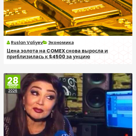
Ruslan Valiyev
Экономика
Цена золота на COMEX снова выросла и
приблизилась к $4500 за унцию
28
МАЙ
2026